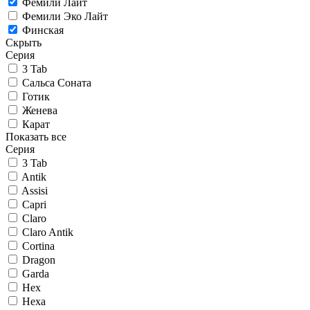
Фемили Лайт
Фемили Эко Лайт
Финская
Скрыть
Серия
3 Tab
Сальса Соната
Готик
Женева
Карат
Показать все
Серия
3 Tab
Antik
Assisi
Capri
Claro
Claro Antik
Cortina
Dragon
Garda
Hex
Hexa