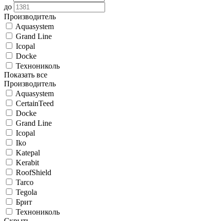
до
Производитель
Aquasystem
Grand Line
Icopal
Docke
Технониколь
Показать все
Производитель
Aquasystem
CertainTeed
Docke
Grand Line
Icopal
Iko
Katepal
Kerabit
RoofShield
Tarco
Tegola
Брит
Технониколь
Скрыть