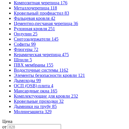
Композитная черепица
176
Металлочерепица
118
Кровельный профнастил
83
Фальцевая кровля
42
Цементно-песчаная черепица
36
Рулонная кровля
251
Ондулин
25
Снегозадержатели
145
Софиты
99
Флюгеры
72
Керамическая черепица
475
Шпили
5
ПВХ мембраны
155
Водосточные системы
1162
Элементы безопасности кровли
121
Дымоходы
99
ОСП (OSB) плита
4
Мансардные окна
165
Комплектующие для кровли
232
Кровельные проходки
32
Дымники на трубу
85
Молниезащита
329
Цена
от