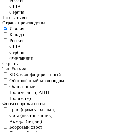
Россия
США
Сербия
Показать все
Страна производства
Италия
Канада
Россия
США
Сербия
Финляндия
Скрыть
Тип битума
SBS-модифицированный
Обогащённый кислородом
Окисленный
Полимерный, АПП
Полиэстер
Форма нарезки гонта
Трио (прямоугольный)
Сота (шестигранник)
Аккорд (тетрис)
Бобровый хвост