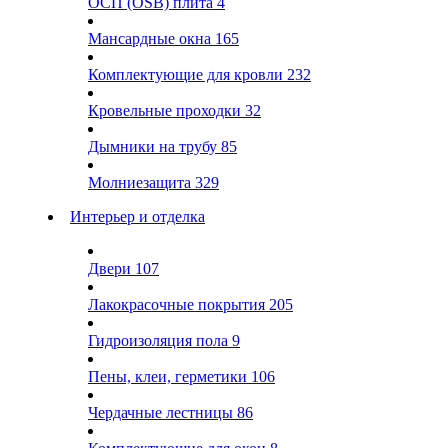
ОСП (OSB) плита
4
Мансардные окна
165
Комплектующие для кровли
232
Кровельные проходки
32
Дымники на трубу
85
Молниезащита
329
Интерьер и отделка
Двери
107
Лакокрасочные покрытия
205
Гидроизоляция пола
9
Пены, клеи, герметики
106
Чердачные лестницы
86