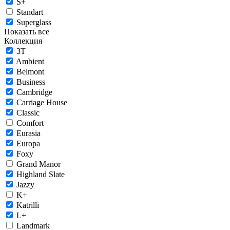
S+
Standart
Superglass
Показать все
Коллекция
3T
Ambient
Belmont
Business
Cambridge
Carriage House
Classic
Comfort
Eurasia
Europa
Foxy
Grand Manor
Highland Slate
Jazzy
K+
Katrilli
L+
Landmark