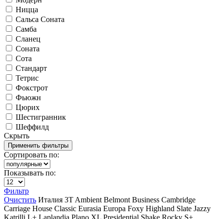
Ницца
Сальса Соната
Самба
Сланец
Соната
Сота
Стандарт
Тетрис
Фокстрот
Фьюжн
Цюрих
Шестигранник
Шеффилд
Скрыть
Сортировать по:
Показывать по:
Фильтр
Очистить
Италия
3T
Ambient
Belmont
Business
Cambridge
Carriage House
Classic
Eurasia
Europa
Foxy
Highland Slate
Jazzy
Katrilli
L+
Laplandia
Plano XL
Presidential Shake
Rocky
S+