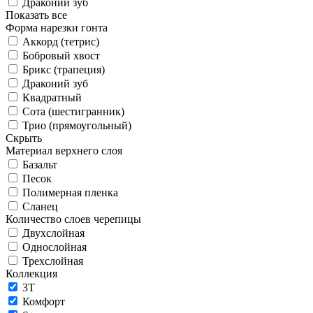
Драконий зуб
Показать все
Форма нарезки гонта
Аккорд (тетрис)
Бобровый хвост
Брикс (трапеция)
Драконий зуб
Квадратный
Сота (шестигранник)
Трио (прямоугольный)
Скрыть
Материал верхнего слоя
Базальт
Песок
Полимерная пленка
Сланец
Количество слоев черепицы
Двухслойная
Однослойная
Трехслойная
Коллекция
3T
Комфорт