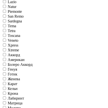
Lazio
Natur
Piemonte
San Remo
Sardegna
Tema
Tetra
Toscana
Veneto
Xpress
Xtreme
Аккорд
Американ
Болеро Аккорд
Генуя
Готик
Женева
Карат
Кельн
Крона
Лабиринт
Матрица
Модерн