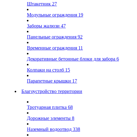
Штакетник
27
Модульные ограждения
19
Заборы жалюзи
47
Панельные ограждения
92
Временные ограждения
11
Декоративные бетонные блоки для забора
6
Колпаки на столб
15
Парапетные крышки
17
Благоустройство территории
Тротуарная плитка
68
Дорожные элементы
8
Наземный водоотвод
338