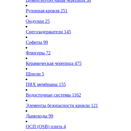
Цементно-песчаная черепица
36
Рулонная кровля
251
Ондулин
25
Снегозадержатели
145
Софиты
99
Флюгеры
72
Керамическая черепица
475
Шпили
5
ПВХ мембраны
155
Водосточные системы
1162
Элементы безопасности кровли
121
Дымоходы
99
ОСП (OSB) плита
4