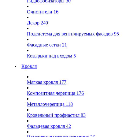
Гидрофобизаторы
30
Очистители
16
Декор
240
Подсистема для вентилируемых фасадов
95
Фасадные сетки
21
Козырьки над входом
5
Кровля
Мягкая кровля
177
Композитная черепица
176
Металлочерепица
118
Кровельный профнастил
83
Фальцевая кровля
42