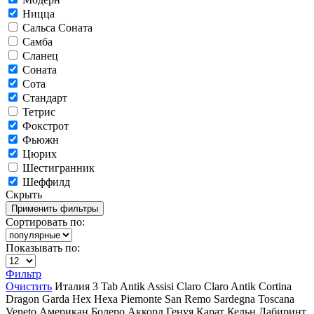
Ницца
Сальса Соната
Самба
Сланец
Соната
Сота
Стандарт
Тетрис
Фокстрот
Фьюжн
Цюрих
Шестигранник
Шеффилд
Скрыть
Сортировать по:
Показывать по:
Фильтр
Очистить
Италия
3 Tab
Antik
Assisi
Claro
Claro Antik
Cortina
Dragon
Garda
Hex
Hexa
Piemonte
San Remo
Sardegna
Toscana
Veneto
Американ
Болеро Аккорд
Генуя
Карат
Кельн
Лабиринт