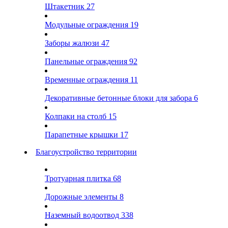
Штакетник
27
Модульные ограждения
19
Заборы жалюзи
47
Панельные ограждения
92
Временные ограждения
11
Декоративные бетонные блоки для забора
6
Колпаки на столб
15
Парапетные крышки
17
Благоустройство территории
Тротуарная плитка
68
Дорожные элементы
8
Наземный водоотвод
338