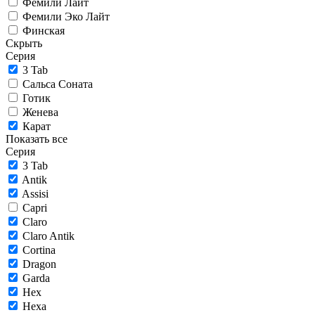
Фемили Лайт
Фемили Эко Лайт
Финская
Скрыть
Серия
3 Tab
Сальса Соната
Готик
Женева
Карат
Показать все
Серия
3 Tab
Antik
Assisi
Capri
Claro
Claro Antik
Cortina
Dragon
Garda
Hex
Hexa