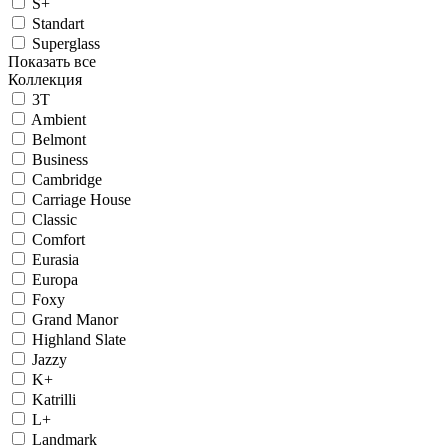
S+
Standart
Superglass
Показать все
Коллекция
3T
Ambient
Belmont
Business
Cambridge
Carriage House
Classic
Comfort
Eurasia
Europa
Foxy
Grand Manor
Highland Slate
Jazzy
K+
Katrilli
L+
Landmark