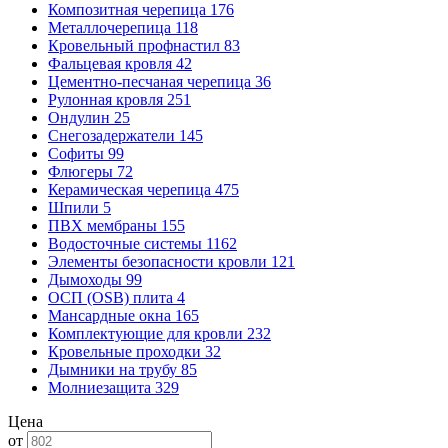
Композитная черепица
176
Металлочерепица
118
Кровельный профнастил
83
Фальцевая кровля
42
Цементно-песчаная черепица
36
Рулонная кровля
251
Ондулин
25
Снегозадержатели
145
Софиты
99
Флюгеры
72
Керамическая черепица
475
Шпили
5
ПВХ мембраны
155
Водосточные системы
1162
Элементы безопасности кровли
121
Дымоходы
99
ОСП (OSB) плита
4
Мансардные окна
165
Комплектующие для кровли
232
Кровельные проходки
32
Дымники на трубу
85
Молниезащита
329
Цена
от