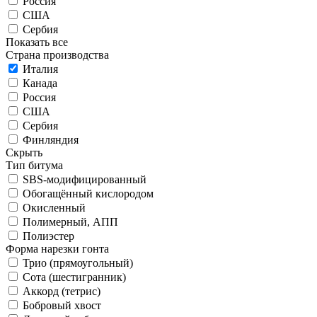
Россия
США
Сербия
Показать все
Страна производства
Италия
Канада
Россия
США
Сербия
Финляндия
Скрыть
Тип битума
SBS-модифицированный
Обогащённый кислородом
Окисленный
Полимерный, АПП
Полиэстер
Форма нарезки гонта
Трио (прямоугольный)
Сота (шестигранник)
Аккорд (тетрис)
Бобровый хвост