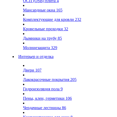
ОСП (OSB) плита
4
Мансардные окна
165
Комплектующие для кровли
232
Кровельные проходки
32
Дымники на трубу
85
Молниезащита
329
Интерьер и отделка
Двери
107
Лакокрасочные покрытия
205
Гидроизоляция пола
9
Пены, клеи, герметики
106
Чердачные лестницы
86