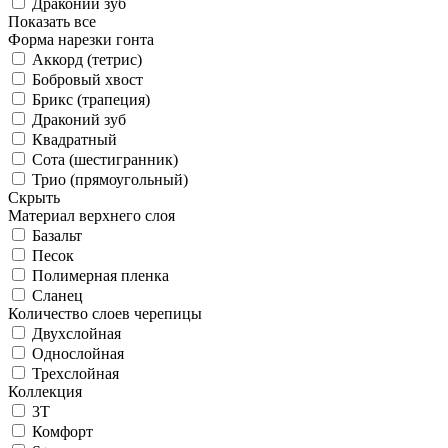
Драконий зуб
Показать все
Форма нарезки гонта
Аккорд (тетрис)
Бобровый хвост
Брикс (трапеция)
Драконий зуб
Квадратный
Сота (шестигранник)
Трио (прямоугольный)
Скрыть
Материал верхнего слоя
Базальт
Песок
Полимерная пленка
Сланец
Количество слоев черепицы
Двухслойная
Однослойная
Трехслойная
Коллекция
3T
Комфорт