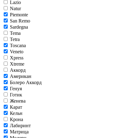
Lazio
Natur
Piemonte
San Remo
Sardegna
Tema
Tetra
Toscana
Veneto
Xpress
Xtreme
Аккорд
Американ
Болеро Аккорд
Генуя
Готик
Женева
Карат
Кельн
Крона
Лабиринт
Матрица
Модерн