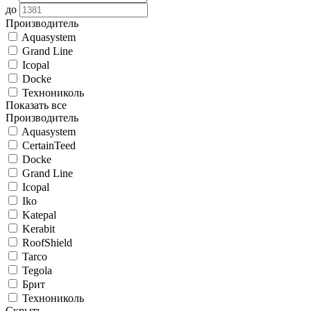
до
Производитель
Aquasystem
Grand Line
Icopal
Docke
Технониколь
Показать все
Производитель
Aquasystem
CertainTeed
Docke
Grand Line
Icopal
Iko
Katepal
Kerabit
RoofShield
Tarco
Tegola
Брит
Технониколь
Скрыть