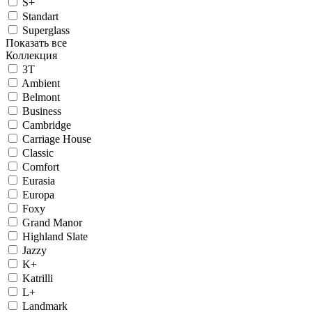
S+
Standart
Superglass
Показать все
Коллекция
3T
Ambient
Belmont
Business
Cambridge
Carriage House
Classic
Comfort
Eurasia
Europa
Foxy
Grand Manor
Highland Slate
Jazzy
K+
Katrilli
L+
Landmark