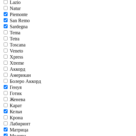
Lazio
Natur
Piemonte
San Remo
Sardegna
Tema
Tetra
Toscana
Veneto
Xpress
Xtreme
Аккорд
Американ
Болеро Аккорд
Генуя
Готик
Женева
Карат
Кельн
Крона
Лабиринт
Матрица
Модерн