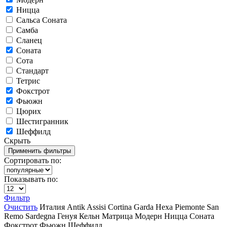
Ницца
Сальса Соната
Самба
Сланец
Соната
Сота
Стандарт
Тетрис
Фокстрот
Фьюжн
Цюрих
Шестигранник
Шеффилд
Скрыть
Сортировать по:
Показывать по:
Фильтр
Очистить
Италия
Antik
Assisi
Cortina
Garda
Hexa
Piemonte
San
Remo
Sardegna
Генуя
Кельн
Матрица
Модерн
Ницца
Соната
Фокстрот
Фьюжн
Шеффилд