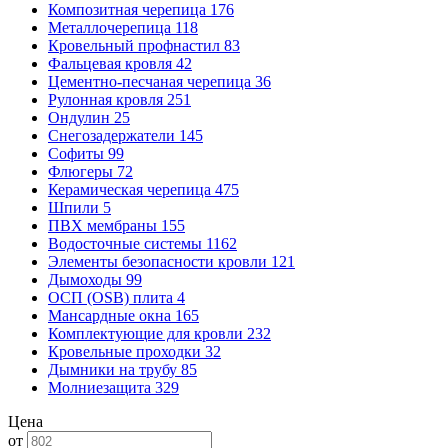
Композитная черепица
176
Металлочерепица
118
Кровельный профнастил
83
Фальцевая кровля
42
Цементно-песчаная черепица
36
Рулонная кровля
251
Ондулин
25
Снегозадержатели
145
Софиты
99
Флюгеры
72
Керамическая черепица
475
Шпили
5
ПВХ мембраны
155
Водосточные системы
1162
Элементы безопасности кровли
121
Дымоходы
99
ОСП (OSB) плита
4
Мансардные окна
165
Комплектующие для кровли
232
Кровельные проходки
32
Дымники на трубу
85
Молниезащита
329
Цена
от