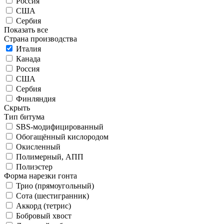
Россия
США
Сербия
Показать все
Страна производства
Италия
Канада
Россия
США
Сербия
Финляндия
Скрыть
Тип битума
SBS-модифицированный
Обогащённый кислородом
Окисленный
Полимерный, АПП
Полиэстер
Форма нарезки гонта
Трио (прямоугольный)
Сота (шестигранник)
Аккорд (тетрис)
Бобровый хвост