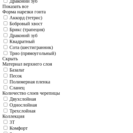
Драконий зуб
Показать все
Форма нарезки гонта
Аккорд (тетрис)
Бобровый хвост
Брикс (трапеция)
Драконий зуб
Квадратный
Сота (шестигранник)
Трио (прямоугольный)
Скрыть
Материал верхнего слоя
Базальт
Песок
Полимерная пленка
Сланец
Количество слоев черепицы
Двухслойная
Однослойная
Трехслойная
Коллекция
3T
Комфорт