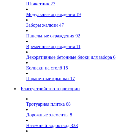
Штакетник
27
Модульные ограждения
19
Заборы жалюзи
47
Панельные ограждения
92
Временные ограждения
11
Декоративные бетонные блоки для забора
6
Колпаки на столб
15
Парапетные крышки
17
Благоустройство территории
Тротуарная плитка
68
Дорожные элементы
8
Наземный водоотвод
338