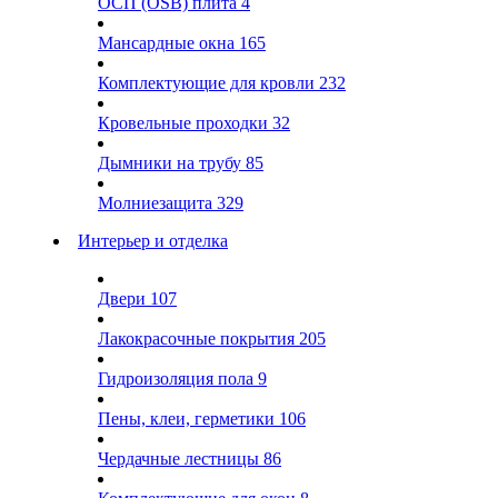
ОСП (OSB) плита
4
Мансардные окна
165
Комплектующие для кровли
232
Кровельные проходки
32
Дымники на трубу
85
Молниезащита
329
Интерьер и отделка
Двери
107
Лакокрасочные покрытия
205
Гидроизоляция пола
9
Пены, клеи, герметики
106
Чердачные лестницы
86