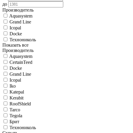
до
Производитель
Aquasystem
Grand Line
Icopal
Docke
Технониколь
Показать все
Производитель
Aquasystem
CertainTeed
Docke
Grand Line
Icopal
Iko
Katepal
Kerabit
RoofShield
Tarco
Tegola
Брит
Технониколь
Скрыть