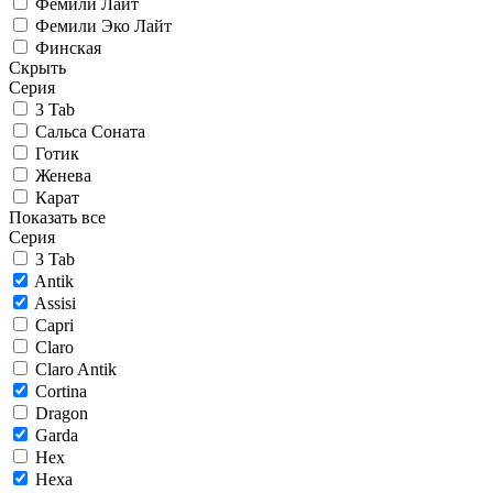
Фемили Лайт
Фемили Эко Лайт
Финская
Скрыть
Серия
3 Tab
Сальса Соната
Готик
Женева
Карат
Показать все
Серия
3 Tab
Antik
Assisi
Capri
Claro
Claro Antik
Cortina
Dragon
Garda
Hex
Hexa