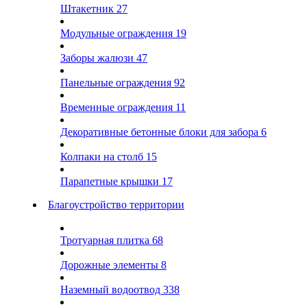
Штакетник
27
Модульные ограждения
19
Заборы жалюзи
47
Панельные ограждения
92
Временные ограждения
11
Декоративные бетонные блоки для забора
6
Колпаки на столб
15
Парапетные крышки
17
Благоустройство территории
Тротуарная плитка
68
Дорожные элементы
8
Наземный водоотвод
338