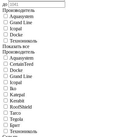
до
Производитель
Aquasystem
Grand Line
Icopal
Docke
Технониколь
Показать все
Производитель
Aquasystem
CertainTeed
Docke
Grand Line
Icopal
Iko
Katepal
Kerabit
RoofShield
Tarco
Tegola
Брит
Технониколь
Скрыть