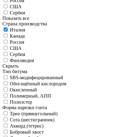
Россия
США
Сербия
Показать все
Страна производства
Италия
Канада
Россия
США
Сербия
Финляндия
Скрыть
Тип битума
SBS-модифицированный
Обогащённый кислородом
Окисленный
Полимерный, АПП
Полиэстер
Форма нарезки гонта
Трио (прямоугольный)
Сота (шестигранник)
Аккорд (тетрис)
Бобровый хвост