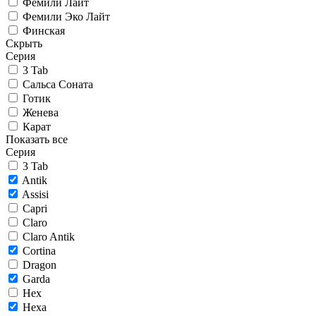
Фемили Лайт
Фемили Эко Лайт
Финская
Скрыть
Серия
3 Tab
Сальса Соната
Готик
Женева
Карат
Показать все
Серия
3 Tab
Antik
Assisi
Capri
Claro
Claro Antik
Cortina
Dragon
Garda
Hex
Hexa