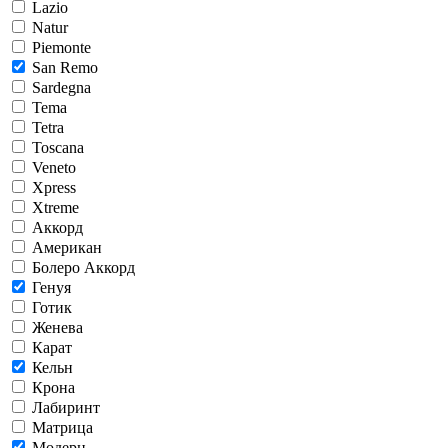
Lazio
Natur
Piemonte
San Remo
Sardegna
Tema
Tetra
Toscana
Veneto
Xpress
Xtreme
Аккорд
Американ
Болеро Аккорд
Генуя
Готик
Женева
Карат
Кельн
Крона
Лабиринт
Матрица
Модерн