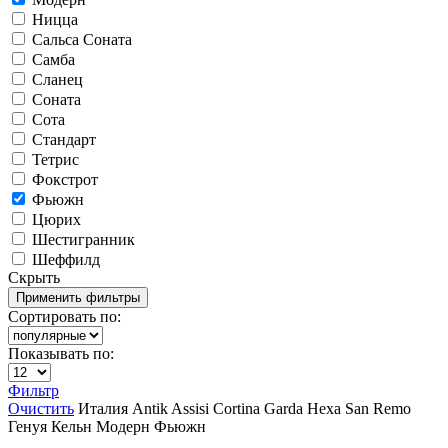
Ницца
Сальса Соната
Самба
Сланец
Соната
Сота
Стандарт
Тетрис
Фокстрот
Фьюжн
Цюрих
Шестигранник
Шеффилд
Скрыть
Сортировать по:
Показывать по:
Фильтр
Очистить
Италия
Antik
Assisi
Cortina
Garda
Hexa
San Remo
Генуя
Кельн
Модерн
Фьюжн