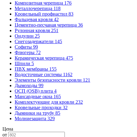
Композитная черепица
176
Металлочерепица
118
Кровельный профнастил
83
Фальцевая кровля
42
Цементно-песчаная черепица
36
Рулонная кровля
251
Ондулин
25
Снегозадержатели
145
Софиты
99
Флюгеры
72
Керамическая черепица
475
Шпили
5
ПВХ мембраны
155
Водосточные системы
1162
Элементы безопасности кровли
121
Дымоходы
99
ОСП (OSB) плита
4
Мансардные окна
165
Комплектующие для кровли
232
Кровельные проходки
32
Дымники на трубу
85
Молниезащита
329
Цена
от