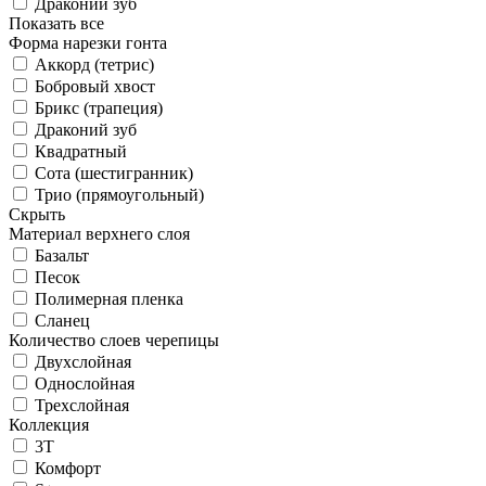
Драконий зуб
Показать все
Форма нарезки гонта
Аккорд (тетрис)
Бобровый хвост
Брикс (трапеция)
Драконий зуб
Квадратный
Сота (шестигранник)
Трио (прямоугольный)
Скрыть
Материал верхнего слоя
Базальт
Песок
Полимерная пленка
Сланец
Количество слоев черепицы
Двухслойная
Однослойная
Трехслойная
Коллекция
3T
Комфорт