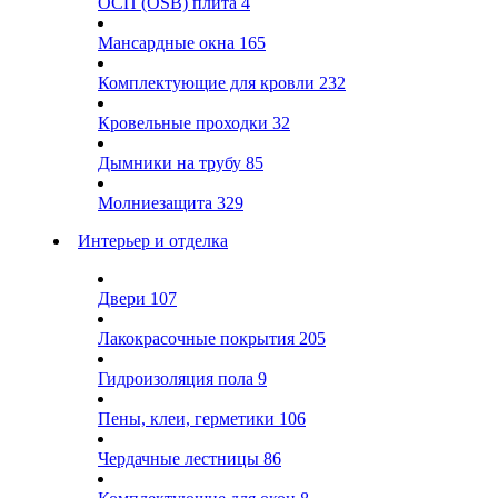
ОСП (OSB) плита
4
Мансардные окна
165
Комплектующие для кровли
232
Кровельные проходки
32
Дымники на трубу
85
Молниезащита
329
Интерьер и отделка
Двери
107
Лакокрасочные покрытия
205
Гидроизоляция пола
9
Пены, клеи, герметики
106
Чердачные лестницы
86