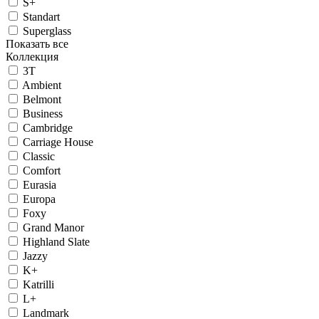
S+
Standart
Superglass
Показать все
Коллекция
3T
Ambient
Belmont
Business
Cambridge
Carriage House
Classic
Comfort
Eurasia
Europa
Foxy
Grand Manor
Highland Slate
Jazzy
K+
Katrilli
L+
Landmark