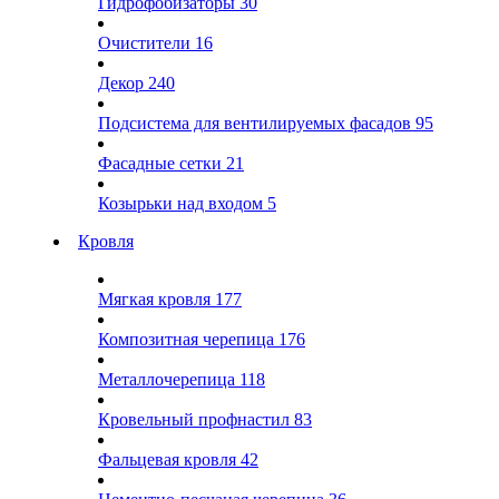
Гидрофобизаторы
30
Очистители
16
Декор
240
Подсистема для вентилируемых фасадов
95
Фасадные сетки
21
Козырьки над входом
5
Кровля
Мягкая кровля
177
Композитная черепица
176
Металлочерепица
118
Кровельный профнастил
83
Фальцевая кровля
42