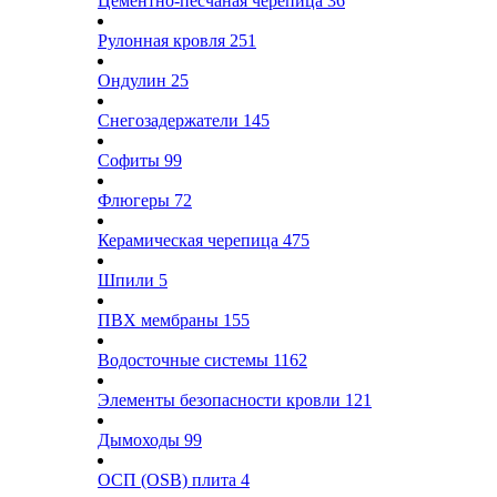
Цементно-песчаная черепица
36
Рулонная кровля
251
Ондулин
25
Снегозадержатели
145
Софиты
99
Флюгеры
72
Керамическая черепица
475
Шпили
5
ПВХ мембраны
155
Водосточные системы
1162
Элементы безопасности кровли
121
Дымоходы
99
ОСП (OSB) плита
4