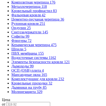
Композитная черепица
176
Металлочерепица
118
Кровельный профнастил
83
Фальцевая кровля
42
Цементно-песчаная черепица
36
Рулонная кровля
251
Ондулин
25
Снегозадержатели
145
Софиты
99
Флюгеры
72
Керамическая черепица
475
Шпили
5
ПВХ мембраны
155
Водосточные системы
1162
Элементы безопасности кровли
121
Дымоходы
99
ОСП (OSB) плита
4
Мансардные окна
165
Комплектующие для кровли
232
Кровельные проходки
32
Дымники на трубу
85
Молниезащита
329
Цена
от