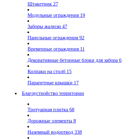
Штакетник
27
Модульные ограждения
19
Заборы жалюзи
47
Панельные ограждения
92
Временные ограждения
11
Декоративные бетонные блоки для забора
6
Колпаки на столб
15
Парапетные крышки
17
Благоустройство территории
Тротуарная плитка
68
Дорожные элементы
8
Наземный водоотвод
338