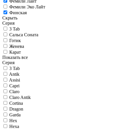
Фемили Лайт
Фемили Эко Лайт
Финская
Скрыть
Серия
3 Tab
Сальса Соната
Готик
Женева
Карат
Показать все
Серия
3 Tab
Antik
Assisi
Capri
Claro
Claro Antik
Cortina
Dragon
Garda
Hex
Hexa