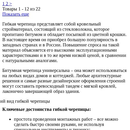
1
2
>
Товары
1
-
12
из
22
Показать еще
Гибкая черепица представляет собой кровельный
стройматериал, состоящий из стекловолокна, которое
пропитано битумом и обладает посыпкой из цветной крошки.
В настоящее время он приобрел большую популярность в
западных странах и в России. Повышение спроса на такой
материал объясняется его высокими эксплуатационными
характеристиками и в то же время низкой ценой, в сравнении
с натуральными аналогами.
Битумная черепица универсальна – она может использоваться
на любых видах домов и коттеджей. Любые архитектурные
решения и самые разные дизайнерские оформления строений
могут составить превосходный тандем с мягкой кровлей,
лаконично завершающей образ здания.
Ключевые достоинства гибкой черепицы:
простота проведения монтажных работ – все можно
сделать быстро своими руками, не используя
специальные инструменты и технику;