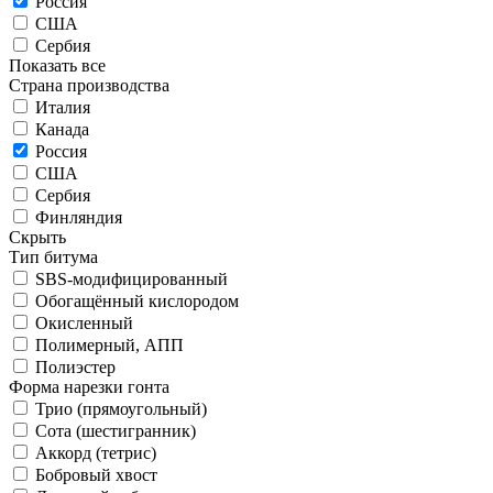
Россия
США
Сербия
Показать все
Страна производства
Италия
Канада
Россия
США
Сербия
Финляндия
Скрыть
Тип битума
SBS-модифицированный
Обогащённый кислородом
Окисленный
Полимерный, АПП
Полиэстер
Форма нарезки гонта
Трио (прямоугольный)
Сота (шестигранник)
Аккорд (тетрис)
Бобровый хвост