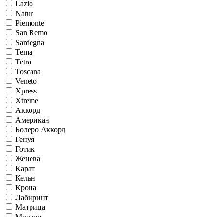
Lazio
Natur
Piemonte
San Remo
Sardegna
Tema
Tetra
Toscana
Veneto
Xpress
Xtreme
Аккорд
Американ
Болеро Аккорд
Генуя
Готик
Женева
Карат
Кельн
Крона
Лабиринт
Матрица
Модерн