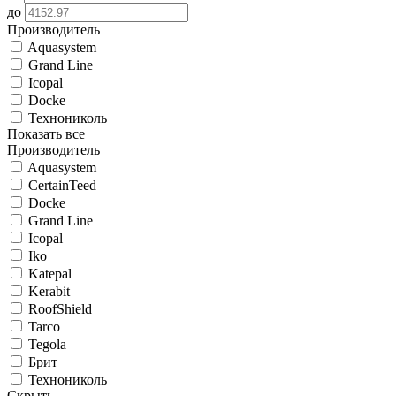
до
Производитель
Aquasystem
Grand Line
Icopal
Docke
Технониколь
Показать все
Производитель
Aquasystem
CertainTeed
Docke
Grand Line
Icopal
Iko
Katepal
Kerabit
RoofShield
Tarco
Tegola
Брит
Технониколь
Скрыть