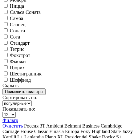
Ницца
Сальса Соната
Самба
Сланец
Соната
Сота
Стандарт
Тетрис
Фокстрот
Фьюжн
Цюрих
Шестигранник
Шеффилд
Скрыть
Сортировать по:
Показывать по:
Фильтр
Очистить
Россия
3T
Ambient
Belmont
Business
Cambridge
Carriage House
Classic
Eurasia
Europa
Foxy
Highland Slate
Jazzy
Katrilli
L+
Laplandia
Plano XL
Presidential Shake
Rocky
S+