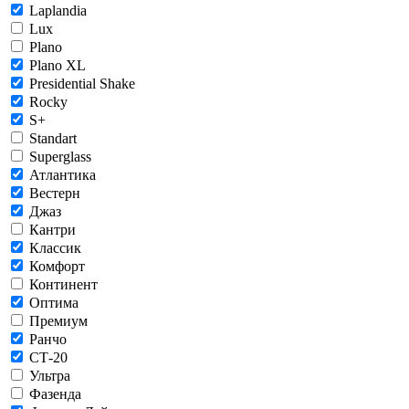
Laplandia
Lux
Plano
Plano XL
Presidential Shake
Rocky
S+
Standart
Superglass
Атлантика
Вестерн
Джаз
Кантри
Классик
Комфорт
Континент
Оптима
Премиум
Ранчо
СТ-20
Ультра
Фазенда