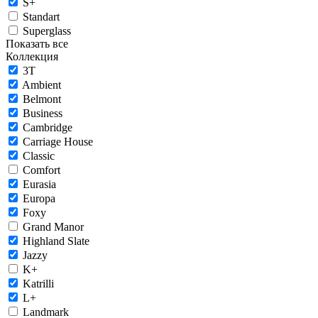
S+
Standart
Superglass
Показать все
Коллекция
3T
Ambient
Belmont
Business
Cambridge
Carriage House
Classic
Comfort
Eurasia
Europa
Foxy
Grand Manor
Highland Slate
Jazzy
K+
Katrilli
L+
Landmark