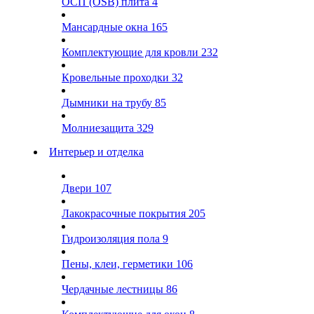
ОСП (OSB) плита
4
Мансардные окна
165
Комплектующие для кровли
232
Кровельные проходки
32
Дымники на трубу
85
Молниезащита
329
Интерьер и отделка
Двери
107
Лакокрасочные покрытия
205
Гидроизоляция пола
9
Пены, клеи, герметики
106
Чердачные лестницы
86