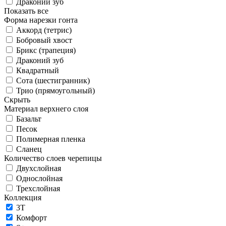
Драконий зуб
Показать все
Форма нарезки гонта
Аккорд (тетрис)
Бобровый хвост
Брикс (трапеция)
Драконий зуб
Квадратный
Сота (шестигранник)
Трио (прямоугольный)
Скрыть
Материал верхнего слоя
Базальт
Песок
Полимерная пленка
Сланец
Количество слоев черепицы
Двухслойная
Однослойная
Трехслойная
Коллекция
3T
Комфорт