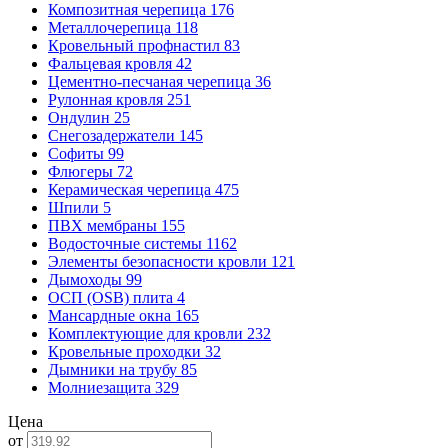
Композитная черепица
176
Металлочерепица
118
Кровельный профнастил
83
Фальцевая кровля
42
Цементно-песчаная черепица
36
Рулонная кровля
251
Ондулин
25
Снегозадержатели
145
Софиты
99
Флюгеры
72
Керамическая черепица
475
Шпили
5
ПВХ мембраны
155
Водосточные системы
1162
Элементы безопасности кровли
121
Дымоходы
99
ОСП (OSB) плита
4
Мансардные окна
165
Комплектующие для кровли
232
Кровельные проходки
32
Дымники на трубу
85
Молниезащита
329
Цена
от