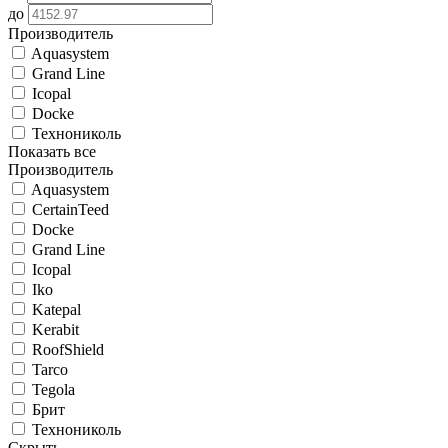
до
Производитель
Aquasystem
Grand Line
Icopal
Docke
Технониколь
Показать все
Производитель
Aquasystem
CertainTeed
Docke
Grand Line
Icopal
Iko
Katepal
Kerabit
RoofShield
Tarco
Tegola
Брит
Технониколь
Скрыть