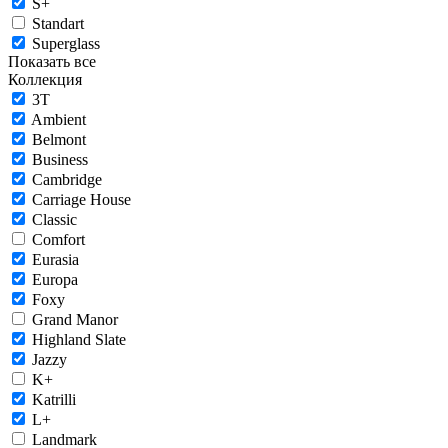
S+
Standart
Superglass
Показать все
Коллекция
3T
Ambient
Belmont
Business
Cambridge
Carriage House
Classic
Comfort
Eurasia
Europa
Foxy
Grand Manor
Highland Slate
Jazzy
K+
Katrilli
L+
Landmark