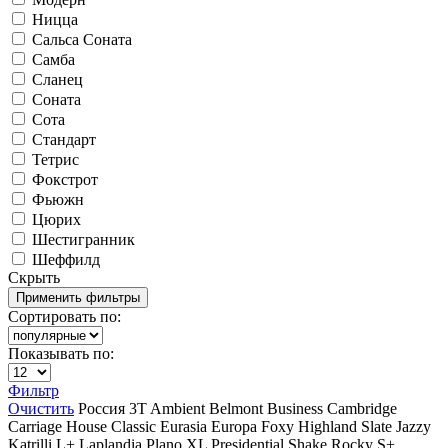
Ницца
Сальса Соната
Самба
Сланец
Соната
Сота
Стандарт
Тетрис
Фокстрот
Фьюжн
Цюрих
Шестигранник
Шеффилд
Скрыть
Сортировать по:
Показывать по:
Фильтр
Очистить
Россия
3T
Ambient
Belmont
Business
Cambridge
Carriage House
Classic
Eurasia
Europa
Foxy
Highland Slate
Jazzy
Katrilli
L+
Laplandia
Plano XL
Presidential Shake
Rocky
S+