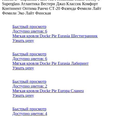
Superglass
Атлантика
Вестерн
Джаз
Классик
Комфорт
Континент
Оптима
Ранчо
СТ-20
Фазенда
Фемили Лайт
Фемили Эко Лайт
Финская
Быстрый просмотр
Доступно цветов:
6
Мягкая кровля Docke Pie Eurasia Шестигранник
Узнать цену
Быстрый просмотр
Доступно цветов:
6
Мягкая кровля Docke Pie Eurasia Лабиринт
Узнать цену
Быстрый просмотр
Доступно цветов:
2
Мягкая кровля Docke Pie Europa Сланец
Узнать цену
Быстрый просмотр
Доступно цветов:
4