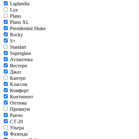
Laplandia
Lux
Plano
Plano XL
Presidential Shake
Rocky
S+
Standart
Superglass
Атлантика
Вестерн
Джаз
Кантри
Классик
Комфорт
Континент
Оптима
Премиум
Ранчо
СТ-20
Ультра
Фазенда