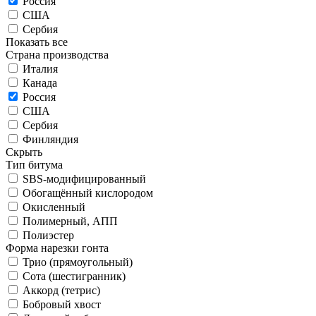
Россия
США
Сербия
Показать все
Страна производства
Италия
Канада
Россия
США
Сербия
Финляндия
Скрыть
Тип битума
SBS-модифицированный
Обогащённый кислородом
Окисленный
Полимерный, АПП
Полиэстер
Форма нарезки гонта
Трио (прямоугольный)
Сота (шестигранник)
Аккорд (тетрис)
Бобровый хвост