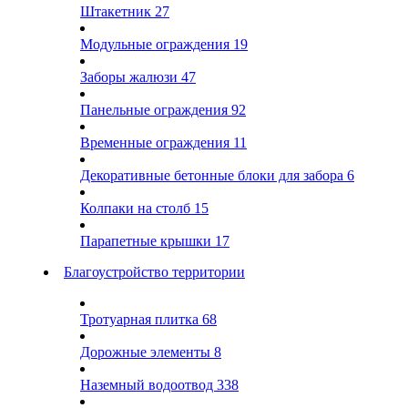
Штакетник
27
Модульные ограждения
19
Заборы жалюзи
47
Панельные ограждения
92
Временные ограждения
11
Декоративные бетонные блоки для забора
6
Колпаки на столб
15
Парапетные крышки
17
Благоустройство территории
Тротуарная плитка
68
Дорожные элементы
8
Наземный водоотвод
338