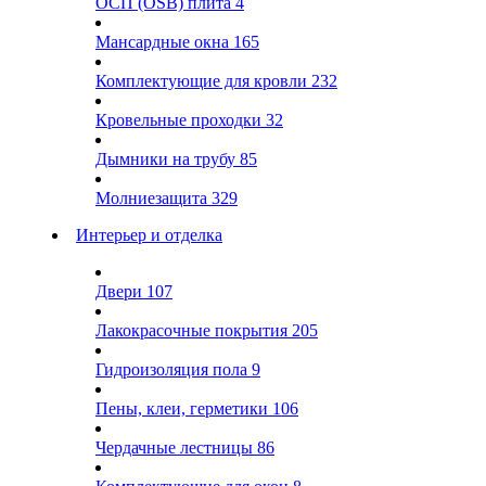
ОСП (OSB) плита
4
Мансардные окна
165
Комплектующие для кровли
232
Кровельные проходки
32
Дымники на трубу
85
Молниезащита
329
Интерьер и отделка
Двери
107
Лакокрасочные покрытия
205
Гидроизоляция пола
9
Пены, клеи, герметики
106
Чердачные лестницы
86