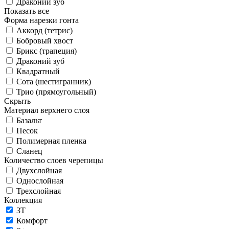
Драконий зуб
Показать все
Форма нарезки гонта
Аккорд (тетрис)
Бобровый хвост
Брикс (трапеция)
Драконий зуб
Квадратный
Сота (шестигранник)
Трио (прямоугольный)
Скрыть
Материал верхнего слоя
Базальт
Песок
Полимерная пленка
Сланец
Количество слоев черепицы
Двухслойная
Однослойная
Трехслойная
Коллекция
3T
Комфорт