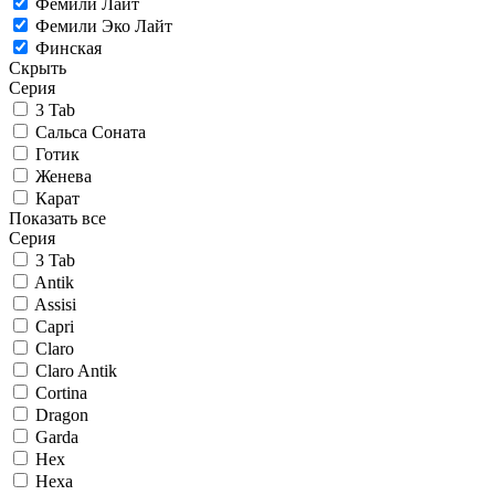
Фемили Лайт
Фемили Эко Лайт
Финская
Скрыть
Серия
3 Tab
Сальса Соната
Готик
Женева
Карат
Показать все
Серия
3 Tab
Antik
Assisi
Capri
Claro
Claro Antik
Cortina
Dragon
Garda
Hex
Hexa