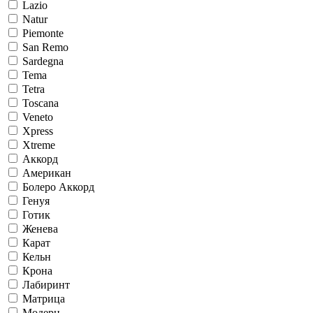
Lazio
Natur
Piemonte
San Remo
Sardegna
Tema
Tetra
Toscana
Veneto
Xpress
Xtreme
Аккорд
Американ
Болеро Аккорд
Генуя
Готик
Женева
Карат
Кельн
Крона
Лабиринт
Матрица
Модерн