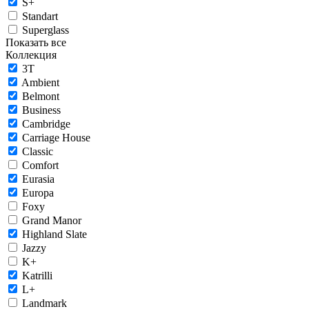
S+
Standart
Superglass
Показать все
Коллекция
3T
Ambient
Belmont
Business
Cambridge
Carriage House
Classic
Comfort
Eurasia
Europa
Foxy
Grand Manor
Highland Slate
Jazzy
K+
Katrilli
L+
Landmark