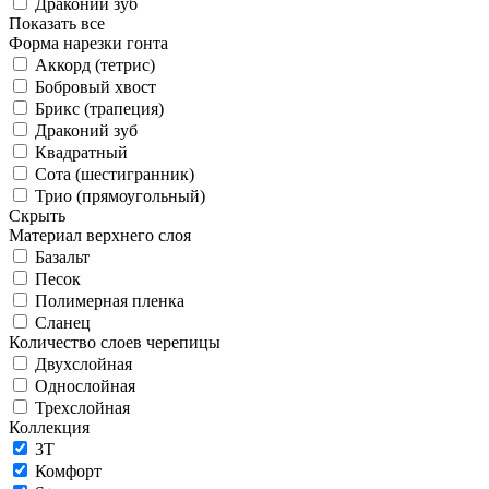
Драконий зуб
Показать все
Форма нарезки гонта
Аккорд (тетрис)
Бобровый хвост
Брикс (трапеция)
Драконий зуб
Квадратный
Сота (шестигранник)
Трио (прямоугольный)
Скрыть
Материал верхнего слоя
Базальт
Песок
Полимерная пленка
Сланец
Количество слоев черепицы
Двухслойная
Однослойная
Трехслойная
Коллекция
3T
Комфорт