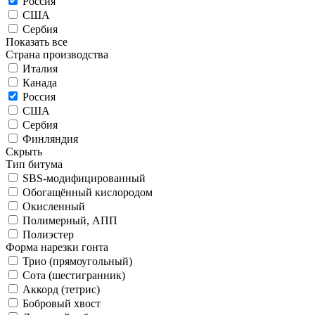
Россия
США
Сербия
Показать все
Страна производства
Италия
Канада
Россия
США
Сербия
Финляндия
Скрыть
Тип битума
SBS-модифицированный
Обогащённый кислородом
Окисленный
Полимерный, АПП
Полиэстер
Форма нарезки гонта
Трио (прямоугольный)
Сота (шестигранник)
Аккорд (тетрис)
Бобровый хвост