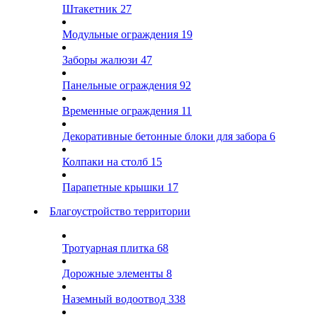
Штакетник
27
Модульные ограждения
19
Заборы жалюзи
47
Панельные ограждения
92
Временные ограждения
11
Декоративные бетонные блоки для забора
6
Колпаки на столб
15
Парапетные крышки
17
Благоустройство территории
Тротуарная плитка
68
Дорожные элементы
8
Наземный водоотвод
338