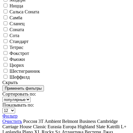
Ницца
Сальса Соната
Самба
Сланец
Соната
Сота
Стандарт
Тетрис
Фокстрот
Фьюжн
Цюрих
Шестигранник
Шеффилд
Скрыть
Сортировать по:
Показывать по:
Фильтр
Очистить
Россия
3T
Ambient
Belmont
Business
Cambridge
Carriage House
Classic
Eurasia
Europa
Highland Slate
Katrilli
L+
Laplandia
Plano XL
Rocky
S+
Атлантика
Вестерн
Джаз