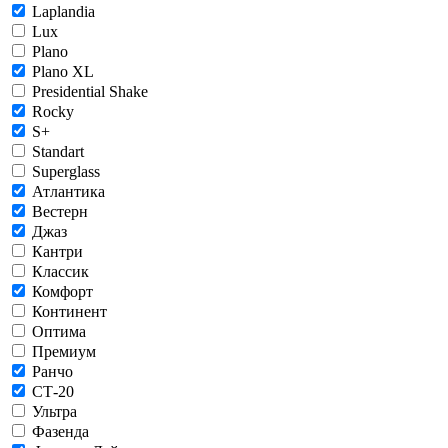
Laplandia
Lux
Plano
Plano XL
Presidential Shake
Rocky
S+
Standart
Superglass
Атлантика
Вестерн
Джаз
Кантри
Классик
Комфорт
Континент
Оптима
Премиум
Ранчо
СТ-20
Ультра
Фазенда