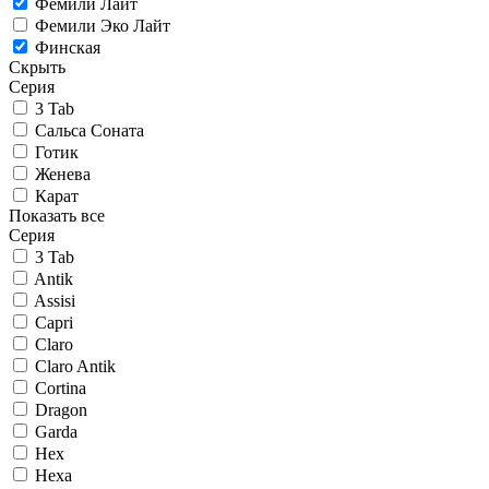
Фемили Лайт
Фемили Эко Лайт
Финская
Скрыть
Серия
3 Tab
Сальса Соната
Готик
Женева
Карат
Показать все
Серия
3 Tab
Antik
Assisi
Capri
Claro
Claro Antik
Cortina
Dragon
Garda
Hex
Hexa