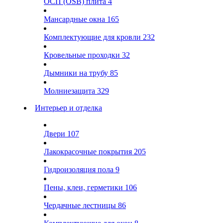
ОСП (OSB) плита
4
Мансардные окна
165
Комплектующие для кровли
232
Кровельные проходки
32
Дымники на трубу
85
Молниезащита
329
Интерьер и отделка
Двери
107
Лакокрасочные покрытия
205
Гидроизоляция пола
9
Пены, клеи, герметики
106
Чердачные лестницы
86