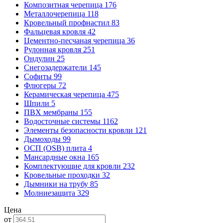
Композитная черепица
176
Металлочерепица
118
Кровельный профнастил
83
Фальцевая кровля
42
Цементно-песчаная черепица
36
Рулонная кровля
251
Ондулин
25
Снегозадержатели
145
Софиты
99
Флюгеры
72
Керамическая черепица
475
Шпили
5
ПВХ мембраны
155
Водосточные системы
1162
Элементы безопасности кровли
121
Дымоходы
99
ОСП (OSB) плита
4
Мансардные окна
165
Комплектующие для кровли
232
Кровельные проходки
32
Дымники на трубу
85
Молниезащита
329
Цена
от