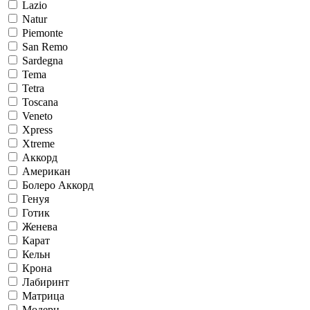
Lazio
Natur
Piemonte
San Remo
Sardegna
Tema
Tetra
Toscana
Veneto
Xpress
Xtreme
Аккорд
Американ
Болеро Аккорд
Генуя
Готик
Женева
Карат
Кельн
Крона
Лабиринт
Матрица
Модерн