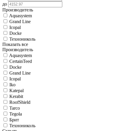
до
Производитель
Aquasystem
Grand Line
Icopal
Docke
Технониколь
Показать все
Производитель
Aquasystem
CertainTeed
Docke
Grand Line
Icopal
Iko
Katepal
Kerabit
RoofShield
Tarco
Tegola
Брит
Технониколь
Скрыть