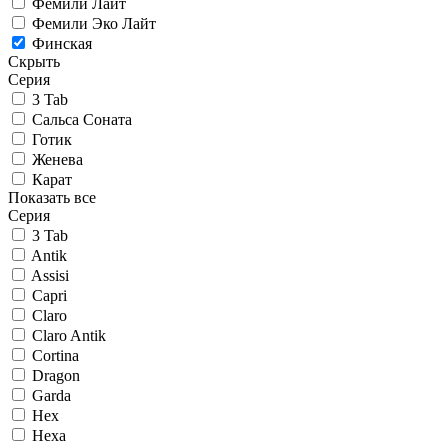
Фемили Лайт
Фемили Эко Лайт
Финская
Скрыть
Серия
3 Tab
Сальса Соната
Готик
Женева
Карат
Показать все
Серия
3 Tab
Antik
Assisi
Capri
Claro
Claro Antik
Cortina
Dragon
Garda
Hex
Hexa