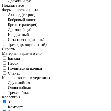
Драконий зуб
Показать все
Форма нарезки гонта
Аккорд (тетрис)
Бобровый хвост
Брикс (трапеция)
Драконий зуб
Квадратный
Сота (шестигранник)
Трио (прямоугольный)
Скрыть
Материал верхнего слоя
Базальт
Песок
Полимерная пленка
Сланец
Количество слоев черепицы
Двухслойная
Однослойная
Трехслойная
Коллекция
3T
Комфорт