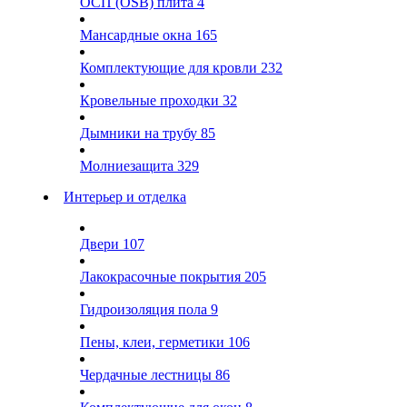
ОСП (OSB) плита
4
Мансардные окна
165
Комплектующие для кровли
232
Кровельные проходки
32
Дымники на трубу
85
Молниезащита
329
Интерьер и отделка
Двери
107
Лакокрасочные покрытия
205
Гидроизоляция пола
9
Пены, клеи, герметики
106
Чердачные лестницы
86