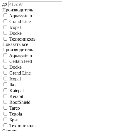
до
Производитель
Aquasystem
Grand Line
Icopal
Docke
Технониколь
Показать все
Производитель
Aquasystem
CertainTeed
Docke
Grand Line
Icopal
Iko
Katepal
Kerabit
RoofShield
Tarco
Tegola
Брит
Технониколь
Скрыть