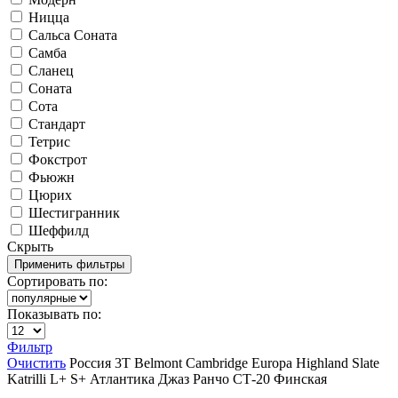
Ницца
Сальса Соната
Самба
Сланец
Соната
Сота
Стандарт
Тетрис
Фокстрот
Фьюжн
Цюрих
Шестигранник
Шеффилд
Скрыть
Сортировать по:
Показывать по:
Фильтр
Очистить
Россия
3T
Belmont
Cambridge
Europa
Highland Slate
Katrilli
L+
S+
Атлантика
Джаз
Ранчо
СТ-20
Финская