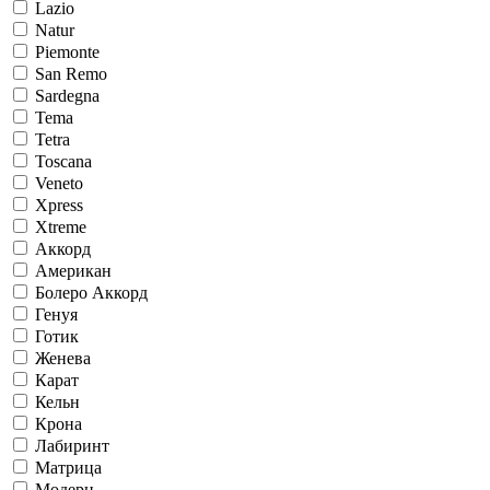
Lazio
Natur
Piemonte
San Remo
Sardegna
Tema
Tetra
Toscana
Veneto
Xpress
Xtreme
Аккорд
Американ
Болеро Аккорд
Генуя
Готик
Женева
Карат
Кельн
Крона
Лабиринт
Матрица
Модерн