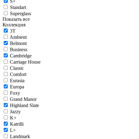
S+
Standart
Superglass
Показать все
Коллекция
3T
Ambient
Belmont
Business
Cambridge
Carriage House
Classic
Comfort
Eurasia
Europa
Foxy
Grand Manor
Highland Slate
Jazzy
K+
Katrilli
L+
Landmark