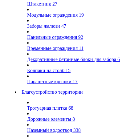
Штакетник
27
Модульные ограждения
19
Заборы жалюзи
47
Панельные ограждения
92
Временные ограждения
11
Декоративные бетонные блоки для забора
6
Колпаки на столб
15
Парапетные крышки
17
Благоустройство территории
Тротуарная плитка
68
Дорожные элементы
8
Наземный водоотвод
338