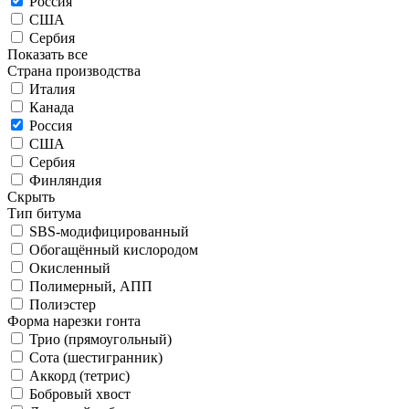
Россия
США
Сербия
Показать все
Страна производства
Италия
Канада
Россия
США
Сербия
Финляндия
Скрыть
Тип битума
SBS-модифицированный
Обогащённый кислородом
Окисленный
Полимерный, АПП
Полиэстер
Форма нарезки гонта
Трио (прямоугольный)
Сота (шестигранник)
Аккорд (тетрис)
Бобровый хвост