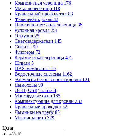
Композитная черепица
176
Металлочерепица
118
Кровельный профнастил
83
Фальцевая кровля
42
Цементно-песчаная черепица
36
Рулонная кровля
251
Ондулин
25
Снегозадержатели
145
Софиты
99
Флюгеры
72
Керамическая черепица
475
Шпили
5
ПВХ мембраны
155
Водосточные системы
1162
Элементы безопасности кровли
121
Дымоходы
99
ОСП (OSB) плита
4
Мансардные окна
165
Комплектующие для кровли
232
Кровельные проходки
32
Дымники на трубу
85
Молниезащита
329
Цена
от