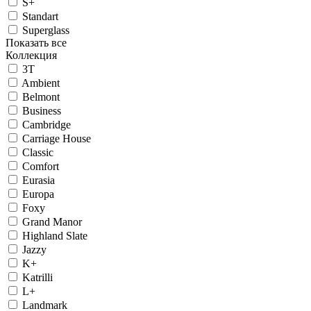
S+
Standart
Superglass
Показать все
Коллекция
3T
Ambient
Belmont
Business
Cambridge
Carriage House
Classic
Comfort
Eurasia
Europa
Foxy
Grand Manor
Highland Slate
Jazzy
K+
Katrilli
L+
Landmark