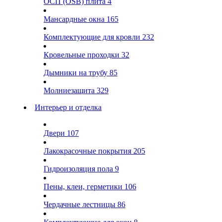
ОСП (OSB) плита
4
Мансардные окна
165
Комплектующие для кровли
232
Кровельные проходки
32
Дымники на трубу
85
Молниезащита
329
Интерьер и отделка
Двери
107
Лакокрасочные покрытия
205
Гидроизоляция пола
9
Пены, клеи, герметики
106
Чердачные лестницы
86