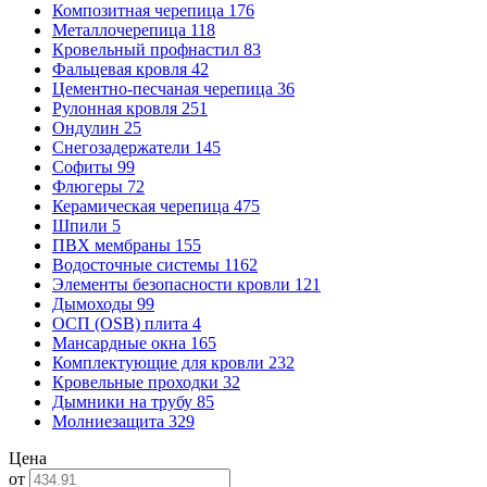
Композитная черепица
176
Металлочерепица
118
Кровельный профнастил
83
Фальцевая кровля
42
Цементно-песчаная черепица
36
Рулонная кровля
251
Ондулин
25
Снегозадержатели
145
Софиты
99
Флюгеры
72
Керамическая черепица
475
Шпили
5
ПВХ мембраны
155
Водосточные системы
1162
Элементы безопасности кровли
121
Дымоходы
99
ОСП (OSB) плита
4
Мансардные окна
165
Комплектующие для кровли
232
Кровельные проходки
32
Дымники на трубу
85
Молниезащита
329
Цена
от