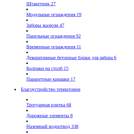
Штакетник
27
Модульные ограждения
19
Заборы жалюзи
47
Панельные ограждения
92
Временные ограждения
11
Декоративные бетонные блоки для забора
6
Колпаки на столб
15
Парапетные крышки
17
Благоустройство территории
Тротуарная плитка
68
Дорожные элементы
8
Наземный водоотвод
338