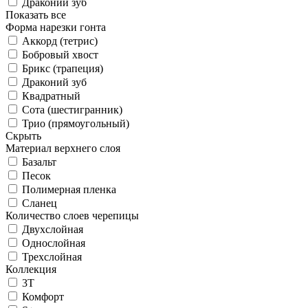
Драконий зуб
Показать все
Форма нарезки гонта
Аккорд (тетрис)
Бобровый хвост
Брикс (трапеция)
Драконий зуб
Квадратный
Сота (шестигранник)
Трио (прямоугольный)
Скрыть
Материал верхнего слоя
Базальт
Песок
Полимерная пленка
Сланец
Количество слоев черепицы
Двухслойная
Однослойная
Трехслойная
Коллекция
3T
Комфорт