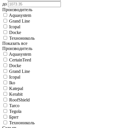
до
Производитель
Aquasystem
Grand Line
Icopal
Docke
Технониколь
Показать все
Производитель
Aquasystem
CertainTeed
Docke
Grand Line
Icopal
Iko
Katepal
Kerabit
RoofShield
Tarco
Tegola
Брит
Технониколь
Скрыть