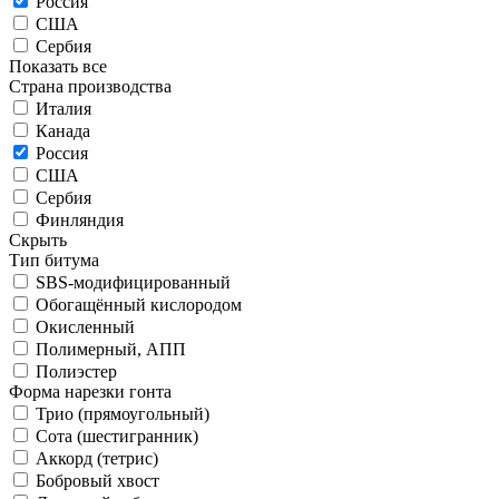
Россия
США
Сербия
Показать все
Страна производства
Италия
Канада
Россия
США
Сербия
Финляндия
Скрыть
Тип битума
SBS-модифицированный
Обогащённый кислородом
Окисленный
Полимерный, АПП
Полиэстер
Форма нарезки гонта
Трио (прямоугольный)
Сота (шестигранник)
Аккорд (тетрис)
Бобровый хвост