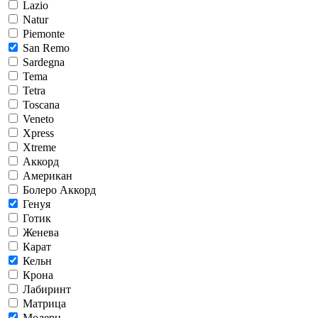
Lazio
Natur
Piemonte
San Remo
Sardegna
Tema
Tetra
Toscana
Veneto
Xpress
Xtreme
Аккорд
Американ
Болеро Аккорд
Генуя
Готик
Женева
Карат
Кельн
Крона
Лабиринт
Матрица
Модерн