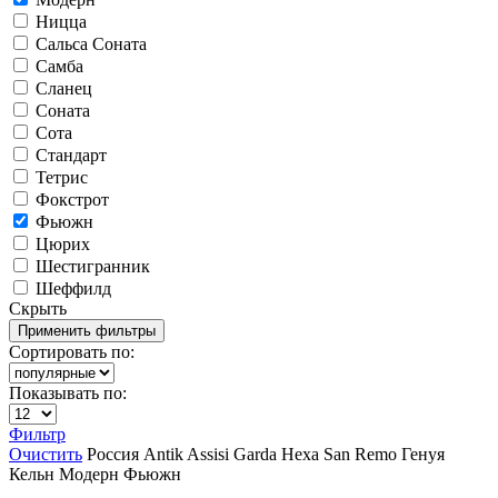
Ницца
Сальса Соната
Самба
Сланец
Соната
Сота
Стандарт
Тетрис
Фокстрот
Фьюжн
Цюрих
Шестигранник
Шеффилд
Скрыть
Сортировать по:
Показывать по:
Фильтр
Очистить
Россия
Antik
Assisi
Garda
Hexa
San Remo
Генуя
Кельн
Модерн
Фьюжн