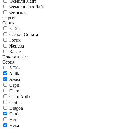
Фемили Лайт
Фемили Эко Лайт
Финская
Скрыть
Серия
3 Tab
Сальса Соната
Готик
Женева
Карат
Показать все
Серия
3 Tab
Antik
Assisi
Capri
Claro
Claro Antik
Cortina
Dragon
Garda
Hex
Hexa