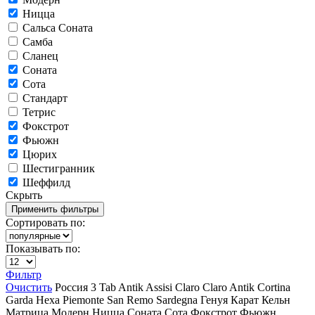
Ницца
Сальса Соната
Самба
Сланец
Соната
Сота
Стандарт
Тетрис
Фокстрот
Фьюжн
Цюрих
Шестигранник
Шеффилд
Скрыть
Сортировать по:
Показывать по:
Фильтр
Очистить
Россия
3 Tab
Antik
Assisi
Claro
Claro Antik
Cortina
Garda
Hexa
Piemonte
San Remo
Sardegna
Генуя
Карат
Кельн
Матрица
Модерн
Ницца
Соната
Сота
Фокстрот
Фьюжн