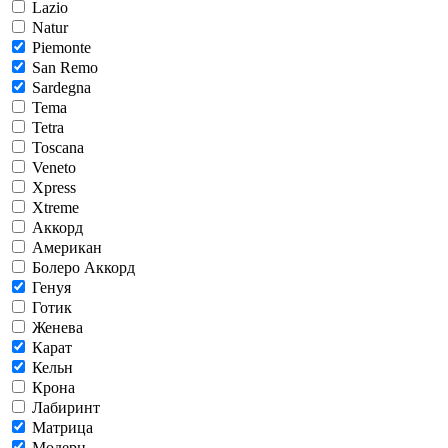
Lazio
Natur
Piemonte
San Remo
Sardegna
Tema
Tetra
Toscana
Veneto
Xpress
Xtreme
Аккорд
Американ
Болеро Аккорд
Генуя
Готик
Женева
Карат
Кельн
Крона
Лабиринт
Матрица
Модерн