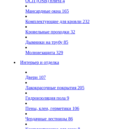
ОСП (OSB) плита
4
Мансардные окна
165
Комплектующие для кровли
232
Кровельные проходки
32
Дымники на трубу
85
Молниезащита
329
Интерьер и отделка
Двери
107
Лакокрасочные покрытия
205
Гидроизоляция пола
9
Пены, клеи, герметики
106
Чердачные лестницы
86