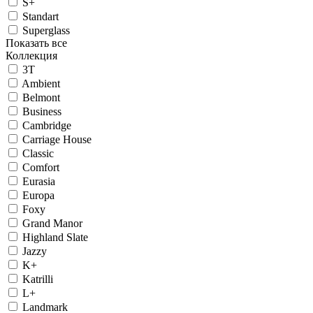
S+
Standart
Superglass
Показать все
Коллекция
3T
Ambient
Belmont
Business
Cambridge
Carriage House
Classic
Comfort
Eurasia
Europa
Foxy
Grand Manor
Highland Slate
Jazzy
K+
Katrilli
L+
Landmark