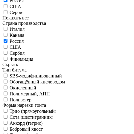
Россия
США
Сербия
Показать все
Страна производства
Италия
Канада
Россия
США
Сербия
Финляндия
Скрыть
Тип битума
SBS-модифицированный
Обогащённый кислородом
Окисленный
Полимерный, АПП
Полиэстер
Форма нарезки гонта
Трио (прямоугольный)
Сота (шестигранник)
Аккорд (тетрис)
Бобровый хвост