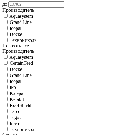
до
Производитель
Aquasystem
Grand Line
Icopal
Docke
Технониколь
Показать все
Производитель
Aquasystem
CertainTeed
Docke
Grand Line
Icopal
Iko
Katepal
Kerabit
RoofShield
Tarco
Tegola
Брит
Технониколь
Скрыть