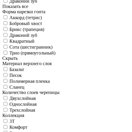
Драконий зуб
Показать все
Форма нарезки гонта
Аккорд (тетрис)
Бобровый хвост
Брикс (трапеция)
Драконий зуб
Квадратный
Сота (шестигранник)
Трио (прямоугольный)
Скрыть
Материал верхнего слоя
Базальт
Песок
Полимерная пленка
Сланец
Количество слоев черепицы
Двухслойная
Однослойная
Трехслойная
Коллекция
3T
Комфорт