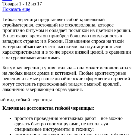
Товары
1
-
12
из
17
Показать еще
Гибкая черепица представляет собой кровельный
стройматериал, состоящий из стекловолокна, которое
пропитано битумом и обладает посыпкой из цветной крошки.
В настоящее время он приобрел большую популярность в
западных странах и в России. Повышение спроса на такой
материал объясняется его высокими эксплуатационными
характеристиками и в то же время низкой ценой, в сравнении
с натуральными аналогами.
Битумная черепица универсальна – она может использоваться
на любых видах домов и коттеджей. Любые архитектурные
решения и самые разные дизайнерские оформления строений
могут составить превосходный тандем с мягкой кровлей,
лаконично завершающей образ здания.
Ключевые достоинства гибкой черепицы:
простота проведения монтажных работ – все можно
сделать быстро своими руками, не используя
специальные инструменты и технику;
возможность укладки на крышах самых разных форм и