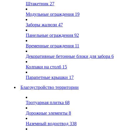
Штакетник
27
Модульные ограждения
19
Заборы жалюзи
47
Панельные ограждения
92
Временные ограждения
11
Декоративные бетонные блоки для забора
6
Колпаки на столб
15
Парапетные крышки
17
Благоустройство территории
Тротуарная плитка
68
Дорожные элементы
8
Наземный водоотвод
338