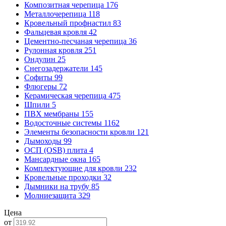
Композитная черепица
176
Металлочерепица
118
Кровельный профнастил
83
Фальцевая кровля
42
Цементно-песчаная черепица
36
Рулонная кровля
251
Ондулин
25
Снегозадержатели
145
Софиты
99
Флюгеры
72
Керамическая черепица
475
Шпили
5
ПВХ мембраны
155
Водосточные системы
1162
Элементы безопасности кровли
121
Дымоходы
99
ОСП (OSB) плита
4
Мансардные окна
165
Комплектующие для кровли
232
Кровельные проходки
32
Дымники на трубу
85
Молниезащита
329
Цена
от