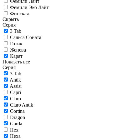
Фемили Лайт
Фемили Эко Лайт
Финская
Скрыть
Серия
3 Tab
Сальса Соната
Готик
Женева
Карат
Показать все
Серия
3 Tab
Antik
Assisi
Capri
Claro
Claro Antik
Cortina
Dragon
Garda
Hex
Hexa