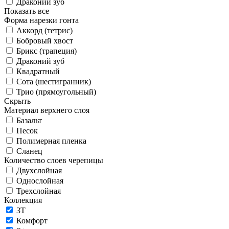
Драконий зуб
Показать все
Форма нарезки гонта
Аккорд (тетрис)
Бобровый хвост
Брикс (трапеция)
Драконий зуб
Квадратный
Сота (шестигранник)
Трио (прямоугольный)
Скрыть
Материал верхнего слоя
Базальт
Песок
Полимерная пленка
Сланец
Количество слоев черепицы
Двухслойная
Однослойная
Трехслойная
Коллекция
3T
Комфорт