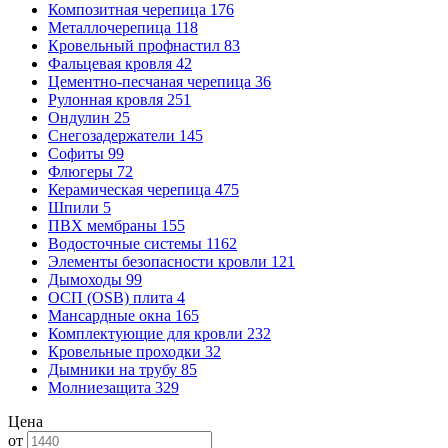
Композитная черепица
176
Металлочерепица
118
Кровельный профнастил
83
Фальцевая кровля
42
Цементно-песчаная черепица
36
Рулонная кровля
251
Ондулин
25
Снегозадержатели
145
Софиты
99
Флюгеры
72
Керамическая черепица
475
Шпили
5
ПВХ мембраны
155
Водосточные системы
1162
Элементы безопасности кровли
121
Дымоходы
99
ОСП (OSB) плита
4
Мансардные окна
165
Комплектующие для кровли
232
Кровельные проходки
32
Дымники на трубу
85
Молниезащита
329
Цена
от