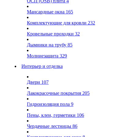
ОСП (OSB) плита
4
Мансардные окна
165
Комплектующие для кровли
232
Кровельные проходки
32
Дымники на трубу
85
Молниезащита
329
Интерьер и отделка
Двери
107
Лакокрасочные покрытия
205
Гидроизоляция пола
9
Пены, клеи, герметики
106
Чердачные лестницы
86