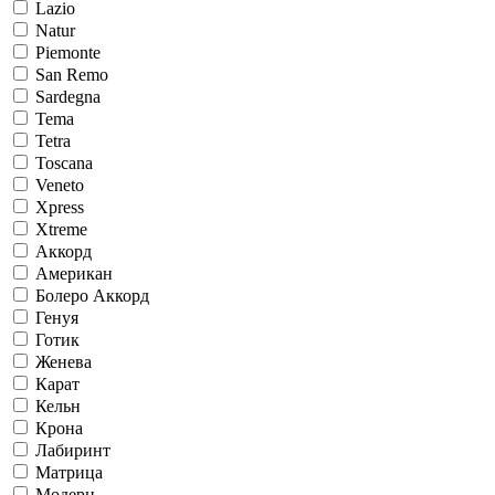
Lazio
Natur
Piemonte
San Remo
Sardegna
Tema
Tetra
Toscana
Veneto
Xpress
Xtreme
Аккорд
Американ
Болеро Аккорд
Генуя
Готик
Женева
Карат
Кельн
Крона
Лабиринт
Матрица
Модерн