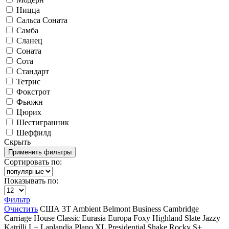
Ницца
Сальса Соната
Самба
Сланец
Соната
Сота
Стандарт
Тетрис
Фокстрот
Фьюжн
Цюрих
Шестигранник
Шеффилд
Скрыть
Сортировать по:
Показывать по:
Фильтр
Очистить
США
3T
Ambient
Belmont
Business
Cambridge
Carriage House
Classic
Eurasia
Europa
Foxy
Highland Slate
Jazzy
Katrilli
L+
Laplandia
Plano XL
Presidential Shake
Rocky
S+