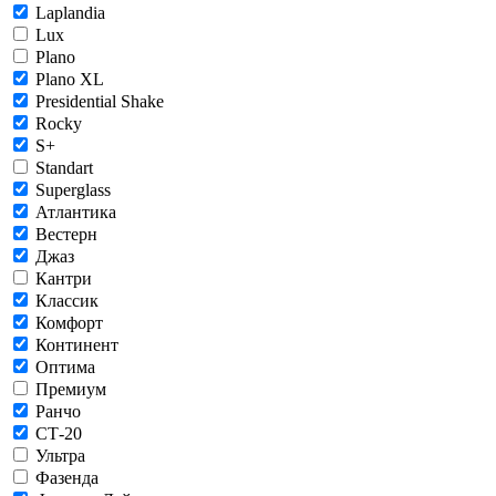
Laplandia
Lux
Plano
Plano XL
Presidential Shake
Rocky
S+
Standart
Superglass
Атлантика
Вестерн
Джаз
Кантри
Классик
Комфорт
Континент
Оптима
Премиум
Ранчо
СТ-20
Ультра
Фазенда