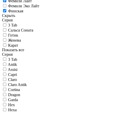
Фемили Лайт
Фемили Эко Лайт
Финская
Скрыть
Серия
3 Tab
Сальса Соната
Готик
Женева
Карат
Показать все
Серия
3 Tab
Antik
Assisi
Capri
Claro
Claro Antik
Cortina
Dragon
Garda
Hex
Hexa