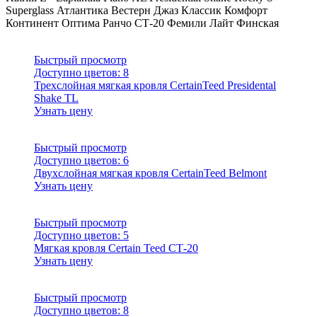
Superglass
Атлантика
Вестерн
Джаз
Классик
Комфорт
Континент
Оптима
Ранчо
СТ-20
Фемили Лайт
Финская
Быстрый просмотр
Доступно цветов:
8
Трехслойная мягкая кровля CertainTeed Presidental
Shake TL
Узнать цену
Быстрый просмотр
Доступно цветов:
6
Двухслойная мягкая кровля CertainTeed Belmont
Узнать цену
Быстрый просмотр
Доступно цветов:
5
Мягкая кровля Certain Teed СТ-20
Узнать цену
Быстрый просмотр
Доступно цветов:
8