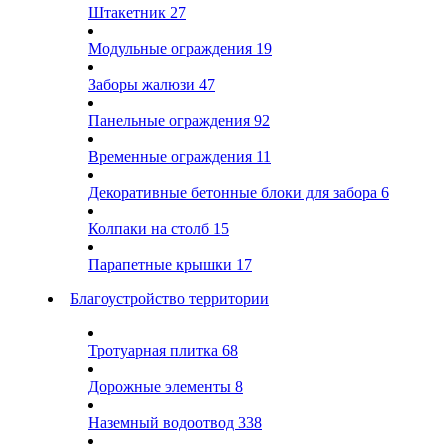
Штакетник
27
Модульные ограждения
19
Заборы жалюзи
47
Панельные ограждения
92
Временные ограждения
11
Декоративные бетонные блоки для забора
6
Колпаки на столб
15
Парапетные крышки
17
Благоустройство территории
Тротуарная плитка
68
Дорожные элементы
8
Наземный водоотвод
338