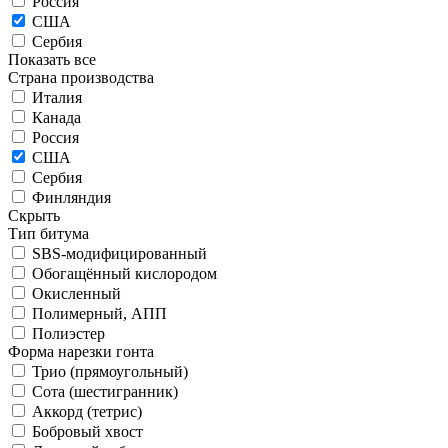
Россия
США
Сербия
Показать все
Страна производства
Италия
Канада
Россия
США
Сербия
Финляндия
Скрыть
Тип битума
SBS-модифицированный
Обогащённый кислородом
Окисленный
Полимерный, АПП
Полиэстер
Форма нарезки гонта
Трио (прямоугольный)
Сота (шестигранник)
Аккорд (тетрис)
Бобровый хвост