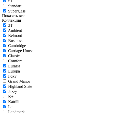
S+
Standart
Superglass
Показать все
Коллекция
3T
Ambient
Belmont
Business
Cambridge
Carriage House
Classic
Comfort
Eurasia
Europa
Foxy
Grand Manor
Highland Slate
Jazzy
K+
Katrilli
L+
Landmark