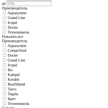
до
Производитель
Aquasystem
Grand Line
Icopal
Docke
Технониколь
Показать все
Производитель
Aquasystem
CertainTeed
Docke
Grand Line
Icopal
Iko
Katepal
Kerabit
RoofShield
Tarco
Tegola
Брит
Технониколь
Скрыть