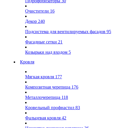
Гидрофобизаторы
30
Очистители
16
Декор
240
Подсистема для вентилируемых фасадов
95
Фасадные сетки
21
Козырьки над входом
5
Кровля
Мягкая кровля
177
Композитная черепица
176
Металлочерепица
118
Кровельный профнастил
83
Фальцевая кровля
42