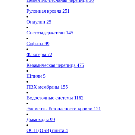
Цементно-песчаная черепица
36
Рулонная кровля
251
Ондулин
25
Снегозадержатели
145
Софиты
99
Флюгеры
72
Керамическая черепица
475
Шпили
5
ПВХ мембраны
155
Водосточные системы
1162
Элементы безопасности кровли
121
Дымоходы
99
ОСП (OSB) плита
4