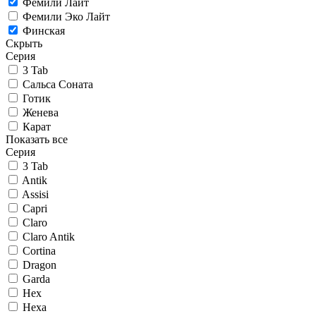
Фемили Лайт
Фемили Эко Лайт
Финская
Скрыть
Серия
3 Tab
Сальса Соната
Готик
Женева
Карат
Показать все
Серия
3 Tab
Antik
Assisi
Capri
Claro
Claro Antik
Cortina
Dragon
Garda
Hex
Hexa