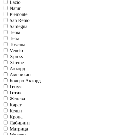
Lazio
Natur
Piemonte
San Remo
Sardegna
Tema
Tetra
Toscana
Veneto
Xpress
Xtreme
Аккорд
Американ
Болеро Аккорд
Генуя
Готик
Женева
Карат
Кельн
Крона
Лабиринт
Матрица
Модерн