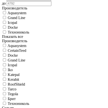
до
Производитель
Aquasystem
Grand Line
Icopal
Docke
Технониколь
Показать все
Производитель
Aquasystem
CertainTeed
Docke
Grand Line
Icopal
Iko
Katepal
Kerabit
RoofShield
Tarco
Tegola
Брит
Технониколь
Скрыть