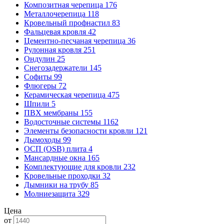
Композитная черепица
176
Металлочерепица
118
Кровельный профнастил
83
Фальцевая кровля
42
Цементно-песчаная черепица
36
Рулонная кровля
251
Ондулин
25
Снегозадержатели
145
Софиты
99
Флюгеры
72
Керамическая черепица
475
Шпили
5
ПВХ мембраны
155
Водосточные системы
1162
Элементы безопасности кровли
121
Дымоходы
99
ОСП (OSB) плита
4
Мансардные окна
165
Комплектующие для кровли
232
Кровельные проходки
32
Дымники на трубу
85
Молниезащита
329
Цена
от