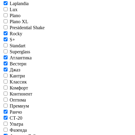
Laplandia
Lux
Plano
Plano XL
Presidential Shake
Rocky
S+
Standart
Superglass
Атлантика
Вестерн
Джаз
Кантри
Классик
Комфорт
Континент
Оптима
Премиум
Ранчо
СТ-20
Ультра
Фазенда