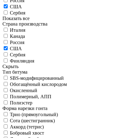
Россия
США
Сербия
Показать все
Страна производства
Италия
Канада
Россия
США
Сербия
Финляндия
Скрыть
Тип битума
SBS-модифицированный
Обогащённый кислородом
Окисленный
Полимерный, АПП
Полиэстер
Форма нарезки гонта
Трио (прямоугольный)
Сота (шестигранник)
Аккорд (тетрис)
Бобровый хвост