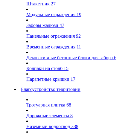
Штакетник
27
Модульные ограждения
19
Заборы жалюзи
47
Панельные ограждения
92
Временные ограждения
11
Декоративные бетонные блоки для забора
6
Колпаки на столб
15
Парапетные крышки
17
Благоустройство территории
Тротуарная плитка
68
Дорожные элементы
8
Наземный водоотвод
338