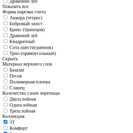
Драконий зуб
Показать все
Форма нарезки гонта
Аккорд (тетрис)
Бобровый хвост
Брикс (трапеция)
Драконий зуб
Квадратный
Сота (шестигранник)
Трио (прямоугольный)
Скрыть
Материал верхнего слоя
Базальт
Песок
Полимерная пленка
Сланец
Количество слоев черепицы
Двухслойная
Однослойная
Трехслойная
Коллекция
3T
Комфорт