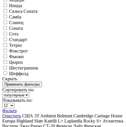
Ницца
Сальса Соната
Самба
Сланец
Соната
Сота
Стандарт
Тетрис
Фокстрот
Фьюжн
Цюрих
Шестигранник
Шеффилд
Скрыть
Сортировать по:
Показывать по:
Фильтр
Очистить
США
3T
Ambient
Belmont
Cambridge
Carriage House
Europa
Highland Slate
Katrilli
L+
Laplandia
Rocky
S+
Атлантика
Вестерн
Джаз
Ранчо
СТ-20
Фемили Лайт
Финская