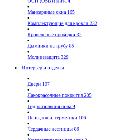
ОСП (OSB) плита
4
Мансардные окна
165
Комплектующие для кровли
232
Кровельные проходки
32
Дымники на трубу
85
Молниезащита
329
Интерьер и отделка
Двери
107
Лакокрасочные покрытия
205
Гидроизоляция пола
9
Пены, клеи, герметики
106
Чердачные лестницы
86