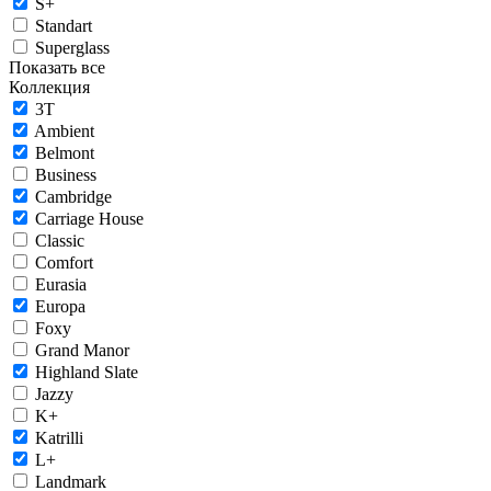
S+
Standart
Superglass
Показать все
Коллекция
3T
Ambient
Belmont
Business
Cambridge
Carriage House
Classic
Comfort
Eurasia
Europa
Foxy
Grand Manor
Highland Slate
Jazzy
K+
Katrilli
L+
Landmark