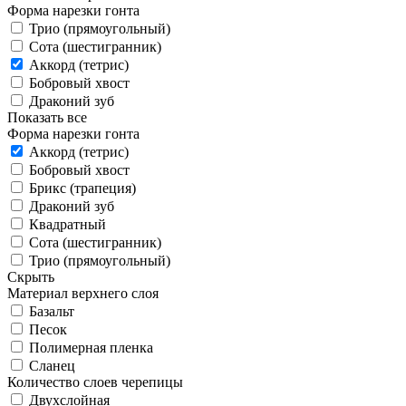
Форма нарезки гонта
Трио (прямоугольный)
Сота (шестигранник)
Аккорд (тетрис)
Бобровый хвост
Драконий зуб
Показать все
Форма нарезки гонта
Аккорд (тетрис)
Бобровый хвост
Брикс (трапеция)
Драконий зуб
Квадратный
Сота (шестигранник)
Трио (прямоугольный)
Скрыть
Материал верхнего слоя
Базальт
Песок
Полимерная пленка
Сланец
Количество слоев черепицы
Двухслойная