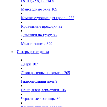
ОСП (OSB) плита
4
Мансардные окна
165
Комплектующие для кровли
232
Кровельные проходки
32
Дымники на трубу
85
Молниезащита
329
Интерьер и отделка
Двери
107
Лакокрасочные покрытия
205
Гидроизоляция пола
9
Пены, клеи, герметики
106
Чердачные лестницы
86