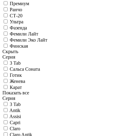
Премиум
Ранчо
СТ-20
Ультра
Фазенда
Фемили Лайт
Фемили Эко Лайт
Финская
Скрыть
Серия
3 Tab
Сальса Соната
Готик
Женева
Карат
Показать все
Серия
3 Tab
Antik
Assisi
Capri
Claro
Claro Antik