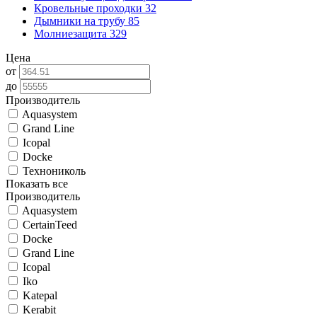
Кровельные проходки
32
Дымники на трубу
85
Молниезащита
329
Цена
от
до
Производитель
Aquasystem
Grand Line
Icopal
Docke
Технониколь
Показать все
Производитель
Aquasystem
CertainTeed
Docke
Grand Line
Icopal
Iko
Katepal
Kerabit