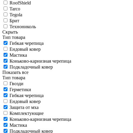
RoofShield
Tarco
Tegola
Брит
Технониколь
Скрыть
Тип товара
Гибкая черепица
Ендовый ковер
Мастика
Коньково-карнизная черепица
Подкладочный ковер
Показать все
Тип товара
Гвозди
Герметики
Гибкая черепица
Ендовый ковер
Защита от мха
Комплектующие
Коньково-карнизная черепица
Мастика
Подкладочный ковер