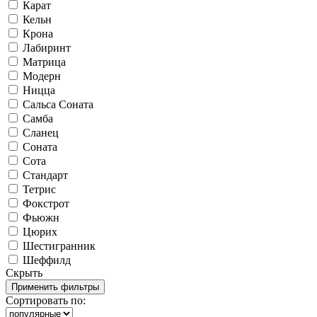
Карат
Кельн
Крона
Лабиринт
Матрица
Модерн
Ницца
Сальса Соната
Самба
Сланец
Соната
Сота
Стандарт
Тетрис
Фокстрот
Фьюжн
Цюрих
Шестигранник
Шеффилд
Скрыть
Сортировать по: