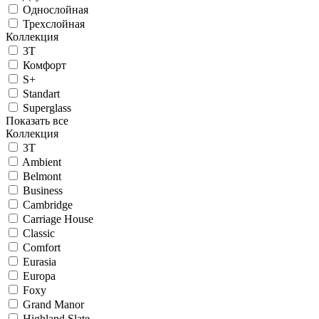
Однослойная
Трехслойная
Коллекция
3T
Комфорт
S+
Standart
Superglass
Показать все
Коллекция
3T
Ambient
Belmont
Business
Cambridge
Carriage House
Classic
Comfort
Eurasia
Europa
Foxy
Grand Manor
Highland Slate