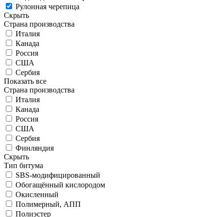
Рулонная черепица
Скрыть
Страна производства
Италия
Канада
Россия
США
Сербия
Показать все
Страна производства
Италия
Канада
Россия
США
Сербия
Финляндия
Скрыть
Тип битума
SBS-модифицированный
Обогащённый кислородом
Окисленный
Полимерный, АПП
Полиэстер