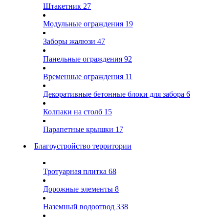
Штакетник
27
Модульные ограждения
19
Заборы жалюзи
47
Панельные ограждения
92
Временные ограждения
11
Декоративные бетонные блоки для забора
6
Колпаки на столб
15
Парапетные крышки
17
Благоустройство территории
Тротуарная плитка
68
Дорожные элементы
8
Наземный водоотвод
338