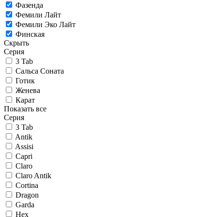
Фазенда
Фемили Лайт
Фемили Эко Лайт
Финская
Скрыть
Серия
3 Tab
Сальса Соната
Готик
Женева
Карат
Показать все
Серия
3 Tab
Antik
Assisi
Capri
Claro
Claro Antik
Cortina
Dragon
Garda
Hex