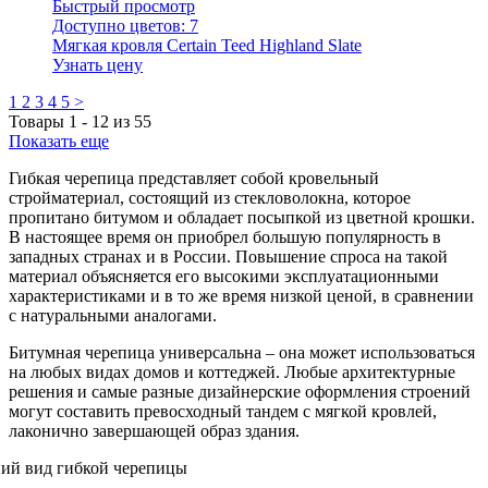
Быстрый просмотр
Доступно цветов:
7
Мягкая кровля Certain Teed Highland Slate
Узнать цену
1
2
3
4
5
>
Товары
1
-
12
из
55
Показать еще
Гибкая черепица представляет собой кровельный
стройматериал, состоящий из стекловолокна, которое
пропитано битумом и обладает посыпкой из цветной крошки.
В настоящее время он приобрел большую популярность в
западных странах и в России. Повышение спроса на такой
материал объясняется его высокими эксплуатационными
характеристиками и в то же время низкой ценой, в сравнении
с натуральными аналогами.
Битумная черепица универсальна – она может использоваться
на любых видах домов и коттеджей. Любые архитектурные
решения и самые разные дизайнерские оформления строений
могут составить превосходный тандем с мягкой кровлей,
лаконично завершающей образ здания.