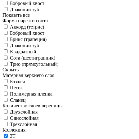
Бобровый хвост
Драконий зуб
Показать все
Форма нарезки гонта
Аккорд (тетрис)
Бобровый хвост
Брикс (трапеция)
Драконий зуб
Квадратный
Сота (шестигранник)
Трио (прямоугольный)
Скрыть
Материал верхнего слоя
Базальт
Песок
Полимерная пленка
Сланец
Количество слоев черепицы
Двухслойная
Однослойная
Трехслойная
Коллекция
3T