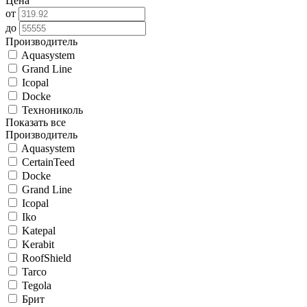
Цена
от
до
Производитель
Aquasystem
Grand Line
Icopal
Docke
Технониколь
Показать все
Производитель
Aquasystem
CertainTeed
Docke
Grand Line
Icopal
Iko
Katepal
Kerabit
RoofShield
Tarco
Tegola
Брит