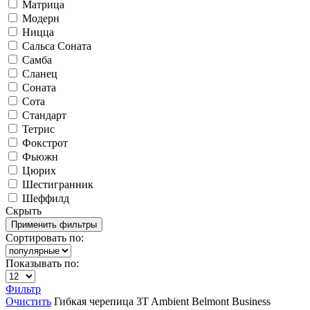
Матрица
Модерн
Ницца
Сальса Соната
Самба
Сланец
Соната
Сота
Стандарт
Тетрис
Фокстрот
Фьюжн
Цюрих
Шестигранник
Шеффилд
Скрыть
Сортировать по:
Показывать по:
Фильтр
Очистить
Гибкая черепица
3T
Ambient
Belmont
Business