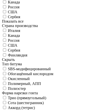
Канада
Россия
США
Сербия
Показать все
Страна производства
Италия
Канада
Россия
США
Сербия
Финляндия
Скрыть
Тип битума
SBS-модифицированный
Обогащённый кислородом
Окисленный
Полимерный, АПП
Полиэстер
Форма нарезки гонта
Трио (прямоугольный)
Сота (шестигранник)
Аккорд (тетрис)