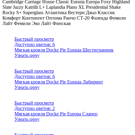
Cambridge
Carriage House
Classic
Eurasia
Europa
Foxy
Highland
Slate
Jazzy
Katrilli
L+
Laplandia
Plano XL
Presidential Shake
Rocky
S+
Superglass
Атлантика
Вестерн
Джаз
Классик
Комфорт
Континент
Оптима
Ранчо
СТ-20
Фазенда
Фемили
Лайт
Фемили Эко Лайт
Финская
Быстрый просмотр
Доступно цветов:
6
Мягкая кровля Docke Pie Eurasia Шестигранник
Узнать цену
Быстрый просмотр
Доступно цветов:
6
Мягкая кровля Docke Pie Eurasia Лабиринт
Узнать цену
Быстрый просмотр
Доступно цветов:
2
Мягкая кровля Docke Pie Europa Сланец
Узнать цену
Быстрый просмотр