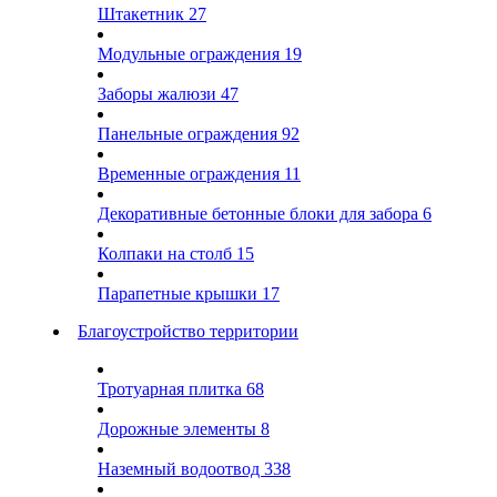
Штакетник
27
Модульные ограждения
19
Заборы жалюзи
47
Панельные ограждения
92
Временные ограждения
11
Декоративные бетонные блоки для забора
6
Колпаки на столб
15
Парапетные крышки
17
Благоустройство территории
Тротуарная плитка
68
Дорожные элементы
8
Наземный водоотвод
338