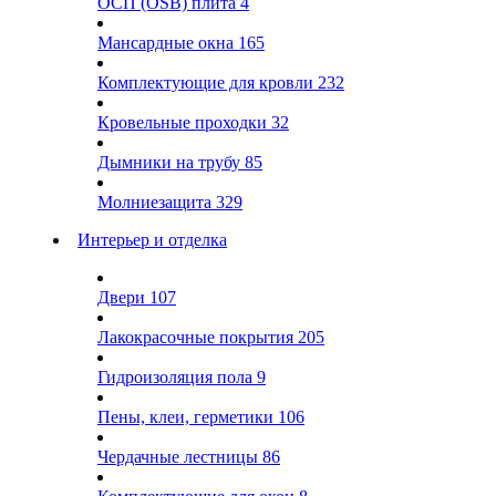
ОСП (OSB) плита
4
Мансардные окна
165
Комплектующие для кровли
232
Кровельные проходки
32
Дымники на трубу
85
Молниезащита
329
Интерьер и отделка
Двери
107
Лакокрасочные покрытия
205
Гидроизоляция пола
9
Пены, клеи, герметики
106
Чердачные лестницы
86