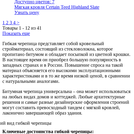
Доступно цветов:
7
Мягкая кровля Certain Teed Highland Slate
Узнать цену
1
2
3
4
>
Товары
1
-
12
из
41
Показать еще
Гибкая черепица представляет собой кровельный
стройматериал, состоящий из стекловолокна, которое
пропитано битумом и обладает посыпкой из цветной крошки.
В настоящее время он приобрел большую популярность в
западных странах и в России. Повышение спроса на такой
материал объясняется его высокими эксплуатационными
характеристиками и в то же время низкой ценой, в сравнении
с натуральными аналогами.
Битумная черепица универсальна – она может использоваться
на любых видах домов и коттеджей. Любые архитектурные
решения и самые разные дизайнерские оформления строений
могут составить превосходный тандем с мягкой кровлей,
лаконично завершающей образ здания.
Ключевые достоинства гибкой черепицы: