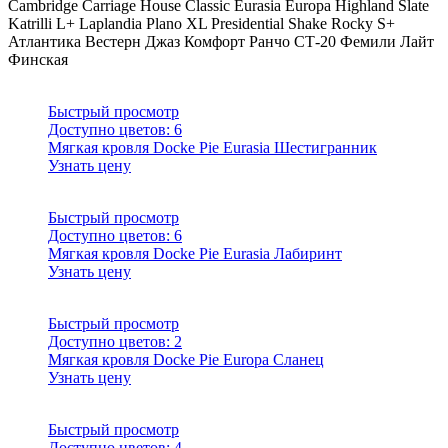
Cambridge
Carriage House
Classic
Eurasia
Europa
Highland Slate
Katrilli
L+
Laplandia
Plano XL
Presidential Shake
Rocky
S+
Атлантика
Вестерн
Джаз
Комфорт
Ранчо
СТ-20
Фемили Лайт
Финская
Быстрый просмотр
Доступно цветов:
6
Мягкая кровля Docke Pie Eurasia Шестигранник
Узнать цену
Быстрый просмотр
Доступно цветов:
6
Мягкая кровля Docke Pie Eurasia Лабиринт
Узнать цену
Быстрый просмотр
Доступно цветов:
2
Мягкая кровля Docke Pie Europa Сланец
Узнать цену
Быстрый просмотр
Доступно цветов:
4