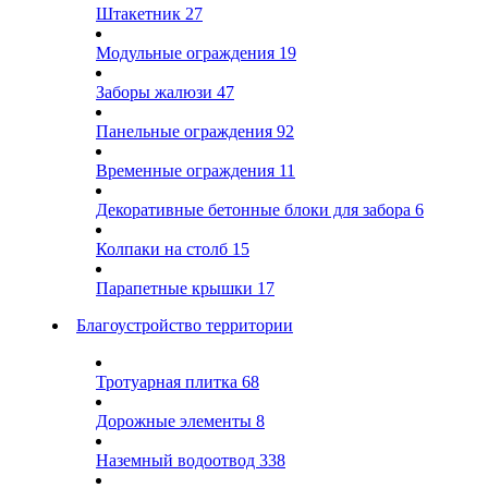
Штакетник
27
Модульные ограждения
19
Заборы жалюзи
47
Панельные ограждения
92
Временные ограждения
11
Декоративные бетонные блоки для забора
6
Колпаки на столб
15
Парапетные крышки
17
Благоустройство территории
Тротуарная плитка
68
Дорожные элементы
8
Наземный водоотвод
338