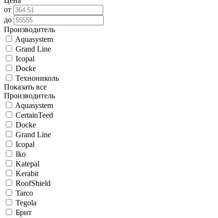
Цена
от
до
Производитель
Aquasystem
Grand Line
Icopal
Docke
Технониколь
Показать все
Производитель
Aquasystem
CertainTeed
Docke
Grand Line
Icopal
Iko
Katepal
Kerabit
RoofShield
Tarco
Tegola
Брит