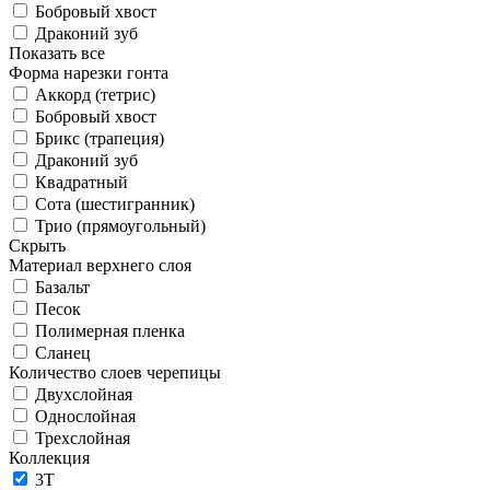
Бобровый хвост
Драконий зуб
Показать все
Форма нарезки гонта
Аккорд (тетрис)
Бобровый хвост
Брикс (трапеция)
Драконий зуб
Квадратный
Сота (шестигранник)
Трио (прямоугольный)
Скрыть
Материал верхнего слоя
Базальт
Песок
Полимерная пленка
Сланец
Количество слоев черепицы
Двухслойная
Однослойная
Трехслойная
Коллекция
3T