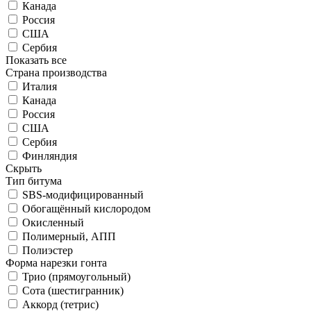
Канада
Россия
США
Сербия
Показать все
Страна производства
Италия
Канада
Россия
США
Сербия
Финляндия
Скрыть
Тип битума
SBS-модифицированный
Обогащённый кислородом
Окисленный
Полимерный, АПП
Полиэстер
Форма нарезки гонта
Трио (прямоугольный)
Сота (шестигранник)
Аккорд (тетрис)