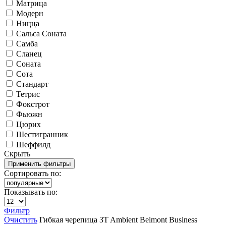
Матрица
Модерн
Ницца
Сальса Соната
Самба
Сланец
Соната
Сота
Стандарт
Тетрис
Фокстрот
Фьюжн
Цюрих
Шестигранник
Шеффилд
Скрыть
Сортировать по:
Показывать по:
Фильтр
Очистить
Гибкая черепица
3T
Ambient
Belmont
Business