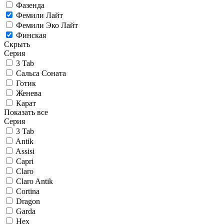
Фазенда
Фемили Лайт
Фемили Эко Лайт
Финская
Скрыть
Серия
3 Tab
Сальса Соната
Готик
Женева
Карат
Показать все
Серия
3 Tab
Antik
Assisi
Capri
Claro
Claro Antik
Cortina
Dragon
Garda
Hex