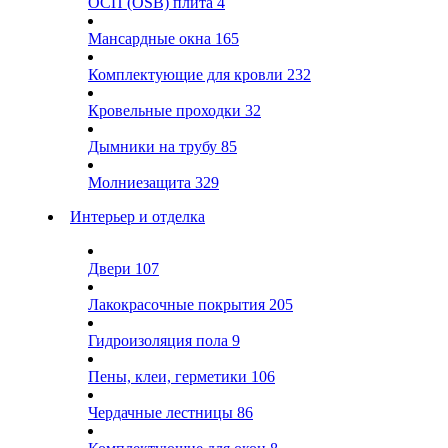
ОСП (OSB) плита
4
Мансардные окна
165
Комплектующие для кровли
232
Кровельные проходки
32
Дымники на трубу
85
Молниезащита
329
Интерьер и отделка
Двери
107
Лакокрасочные покрытия
205
Гидроизоляция пола
9
Пены, клеи, герметики
106
Чердачные лестницы
86