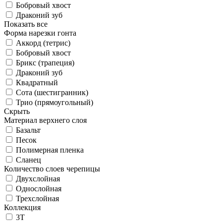
Бобровый хвост
Драконий зуб
Показать все
Форма нарезки гонта
Аккорд (тетрис)
Бобровый хвост
Брикс (трапеция)
Драконий зуб
Квадратный
Сота (шестигранник)
Трио (прямоугольный)
Скрыть
Материал верхнего слоя
Базальт
Песок
Полимерная пленка
Сланец
Количество слоев черепицы
Двухслойная
Однослойная
Трехслойная
Коллекция
3T