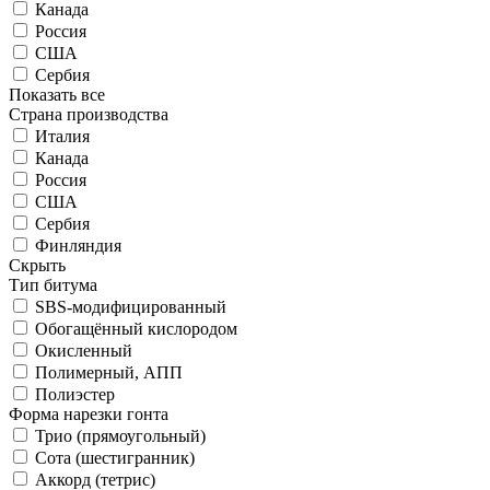
Канада
Россия
США
Сербия
Показать все
Страна производства
Италия
Канада
Россия
США
Сербия
Финляндия
Скрыть
Тип битума
SBS-модифицированный
Обогащённый кислородом
Окисленный
Полимерный, АПП
Полиэстер
Форма нарезки гонта
Трио (прямоугольный)
Сота (шестигранник)
Аккорд (тетрис)