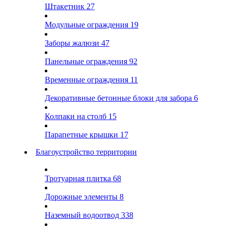
Штакетник
27
Модульные ограждения
19
Заборы жалюзи
47
Панельные ограждения
92
Временные ограждения
11
Декоративные бетонные блоки для забора
6
Колпаки на столб
15
Парапетные крышки
17
Благоустройство территории
Тротуарная плитка
68
Дорожные элементы
8
Наземный водоотвод
338