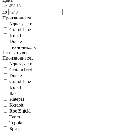
Цена
от
до
Производитель
Aquasystem
Grand Line
Icopal
Docke
Технониколь
Показать все
Производитель
Aquasystem
CertainTeed
Docke
Grand Line
Icopal
Iko
Katepal
Kerabit
RoofShield
Tarco
Tegola
Брит