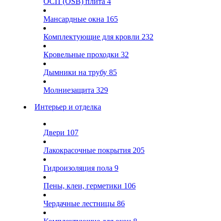
ОСП (OSB) плита
4
Мансардные окна
165
Комплектующие для кровли
232
Кровельные проходки
32
Дымники на трубу
85
Молниезащита
329
Интерьер и отделка
Двери
107
Лакокрасочные покрытия
205
Гидроизоляция пола
9
Пены, клеи, герметики
106
Чердачные лестницы
86