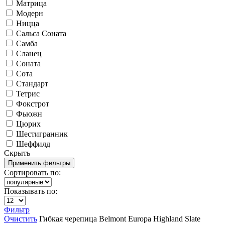
Матрица
Модерн
Ницца
Сальса Соната
Самба
Сланец
Соната
Сота
Стандарт
Тетрис
Фокстрот
Фьюжн
Цюрих
Шестигранник
Шеффилд
Скрыть
Сортировать по:
Показывать по:
Фильтр
Очистить
Гибкая черепица
Belmont
Europa
Highland Slate