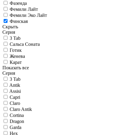
Фазенда
Фемили Лайт
Фемили Эко Лайт
Финская
Скрыть
Серия
3 Tab
Сальса Соната
Готик
Женева
Карат
Показать все
Серия
3 Tab
Antik
Assisi
Capri
Claro
Claro Antik
Cortina
Dragon
Garda
Hex