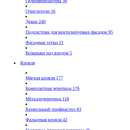
Гидрофобизаторы
30
Очистители
16
Декор
240
Подсистема для вентилируемых фасадов
95
Фасадные сетки
21
Козырьки над входом
5
Кровля
Мягкая кровля
177
Композитная черепица
176
Металлочерепица
118
Кровельный профнастил
83
Фальцевая кровля
42