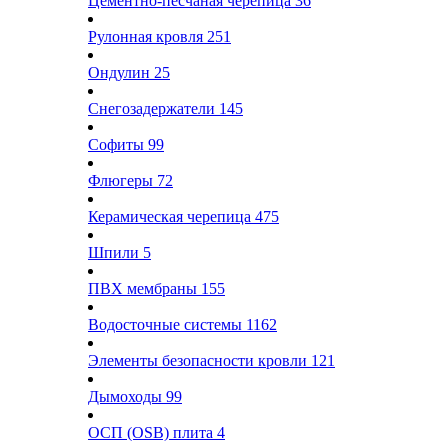
Цементно-песчаная черепица
36
Рулонная кровля
251
Ондулин
25
Снегозадержатели
145
Софиты
99
Флюгеры
72
Керамическая черепица
475
Шпили
5
ПВХ мембраны
155
Водосточные системы
1162
Элементы безопасности кровли
121
Дымоходы
99
ОСП (OSB) плита
4