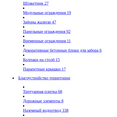
Штакетник
27
Модульные ограждения
19
Заборы жалюзи
47
Панельные ограждения
92
Временные ограждения
11
Декоративные бетонные блоки для забора
6
Колпаки на столб
15
Парапетные крышки
17
Благоустройство территории
Тротуарная плитка
68
Дорожные элементы
8
Наземный водоотвод
338