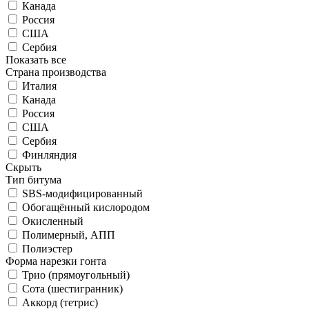
Канада
Россия
США
Сербия
Показать все
Страна производства
Италия
Канада
Россия
США
Сербия
Финляндия
Скрыть
Тип битума
SBS-модифицированный
Обогащённый кислородом
Окисленный
Полимерный, АПП
Полиэстер
Форма нарезки гонта
Трио (прямоугольный)
Сота (шестигранник)
Аккорд (тетрис)