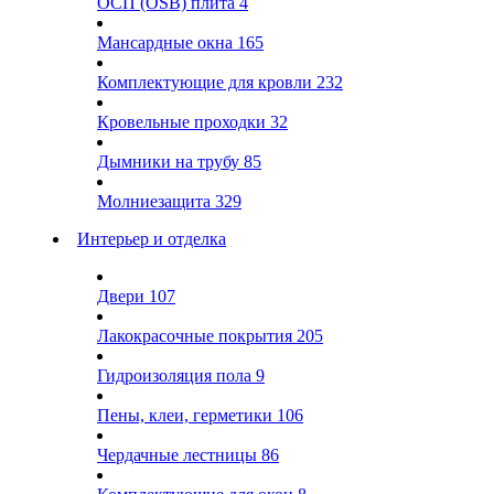
ОСП (OSB) плита
4
Мансардные окна
165
Комплектующие для кровли
232
Кровельные проходки
32
Дымники на трубу
85
Молниезащита
329
Интерьер и отделка
Двери
107
Лакокрасочные покрытия
205
Гидроизоляция пола
9
Пены, клеи, герметики
106
Чердачные лестницы
86