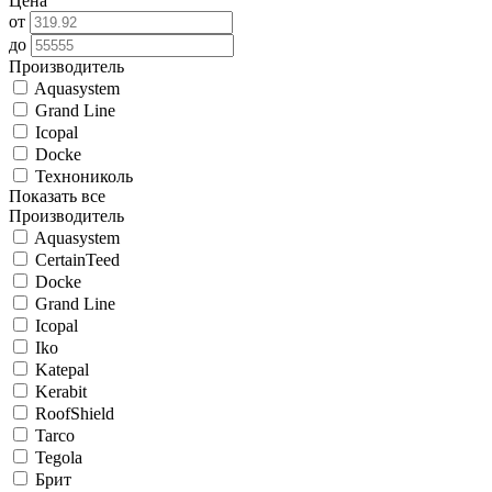
Цена
от
до
Производитель
Aquasystem
Grand Line
Icopal
Docke
Технониколь
Показать все
Производитель
Aquasystem
CertainTeed
Docke
Grand Line
Icopal
Iko
Katepal
Kerabit
RoofShield
Tarco
Tegola
Брит