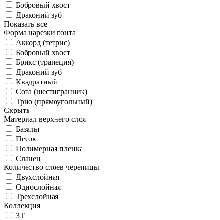
Бобровый хвост
Драконий зуб
Показать все
Форма нарезки гонта
Аккорд (тетрис)
Бобровый хвост
Брикс (трапеция)
Драконий зуб
Квадратный
Сота (шестигранник)
Трио (прямоугольный)
Скрыть
Материал верхнего слоя
Базальт
Песок
Полимерная пленка
Сланец
Количество слоев черепицы
Двухслойная
Однослойная
Трехслойная
Коллекция
3T