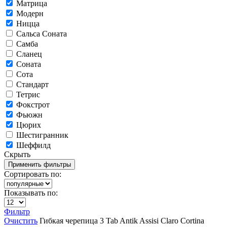
Матрица
Модерн
Ницца
Сальса Соната
Самба
Сланец
Соната
Сота
Стандарт
Тетрис
Фокстрот
Фьюжн
Цюрих
Шестигранник
Шеффилд
Скрыть
Сортировать по:
Показывать по:
Фильтр
Очистить
Гибкая черепица
3 Tab
Antik
Assisi
Claro
Cortina