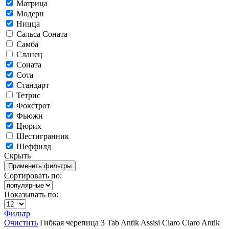
Матрица
Модерн
Ницца
Сальса Соната
Самба
Сланец
Соната
Сота
Стандарт
Тетрис
Фокстрот
Фьюжн
Цюрих
Шестигранник
Шеффилд
Скрыть
Сортировать по:
Показывать по:
Фильтр
Очистить
Гибкая черепица
3 Tab
Antik
Assisi
Claro
Claro Antik