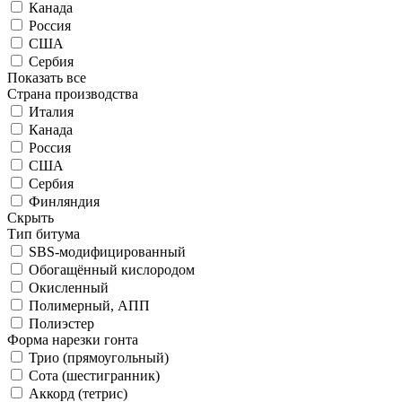
Канада
Россия
США
Сербия
Показать все
Страна производства
Италия
Канада
Россия
США
Сербия
Финляндия
Скрыть
Тип битума
SBS-модифицированный
Обогащённый кислородом
Окисленный
Полимерный, АПП
Полиэстер
Форма нарезки гонта
Трио (прямоугольный)
Сота (шестигранник)
Аккорд (тетрис)