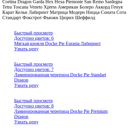
Cortina
Dragon
Garda
Hex
Hexa
Piemonte
San Remo
Sardegna
Tetra
Toscana
Veneto
Xpress
Американ
Болеро Аккорд
Генуя
Карат
Кельн
Лабиринт
Матрица
Модерн
Ницца
Соната
Сота
Стандарт
Фокстрот
Фьюжн
Цюрих
Шеффилд
Быстрый просмотр
Доступно цветов:
6
Мягкая кровля Docke Pie Eurasia Лабиринт
Узнать цену
Быстрый просмотр
Доступно цветов:
7
Ламинированная черепица Docke Pie Standart
Dragon
Узнать цену
Быстрый просмотр
Доступно цветов:
8
Ламинированная черепица Docke Pie Premium
Dragon
Узнать цену