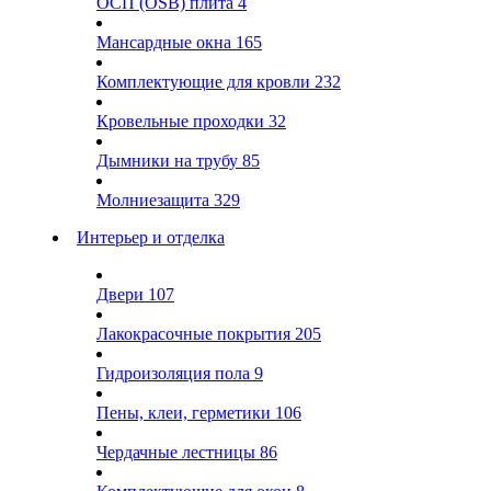
ОСП (OSB) плита
4
Мансардные окна
165
Комплектующие для кровли
232
Кровельные проходки
32
Дымники на трубу
85
Молниезащита
329
Интерьер и отделка
Двери
107
Лакокрасочные покрытия
205
Гидроизоляция пола
9
Пены, клеи, герметики
106
Чердачные лестницы
86