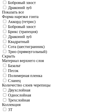
Бобровый хвост
Драконий зуб
Показать все
Форма нарезки гонта
Аккорд (тетрис)
Бобровый хвост
Брикс (трапеция)
Драконий зуб
Квадратный
Сота (шестигранник)
Трио (прямоугольный)
Скрыть
Материал верхнего слоя
Базальт
Песок
Полимерная пленка
Сланец
Количество слоев черепицы
Двухслойная
Однослойная
Трехслойная
Коллекция
3T