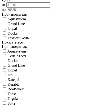
Цена
от
до
Производитель
Aquasystem
Grand Line
Icopal
Docke
Технониколь
Показать все
Производитель
Aquasystem
CertainTeed
Docke
Grand Line
Icopal
Iko
Katepal
Kerabit
RoofShield
Tarco
Tegola
Брит