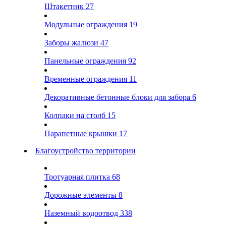
Штакетник
27
Модульные ограждения
19
Заборы жалюзи
47
Панельные ограждения
92
Временные ограждения
11
Декоративные бетонные блоки для забора
6
Колпаки на столб
15
Парапетные крышки
17
Благоустройство территории
Тротуарная плитка
68
Дорожные элементы
8
Наземный водоотвод
338