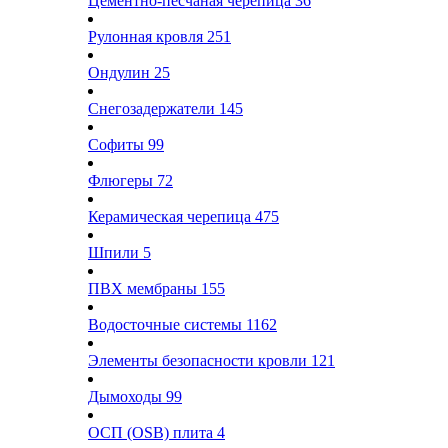
Цементно-песчаная черепица
36
Рулонная кровля
251
Ондулин
25
Снегозадержатели
145
Софиты
99
Флюгеры
72
Керамическая черепица
475
Шпили
5
ПВХ мембраны
155
Водосточные системы
1162
Элементы безопасности кровли
121
Дымоходы
99
ОСП (OSB) плита
4