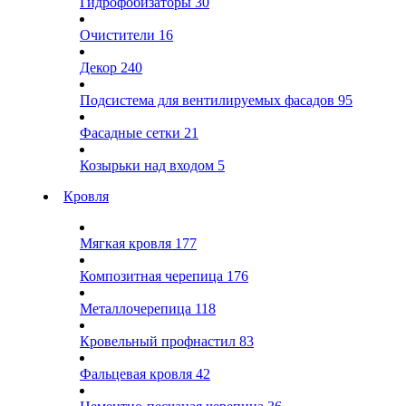
Гидрофобизаторы
30
Очистители
16
Декор
240
Подсистема для вентилируемых фасадов
95
Фасадные сетки
21
Козырьки над входом
5
Кровля
Мягкая кровля
177
Композитная черепица
176
Металлочерепица
118
Кровельный профнастил
83
Фальцевая кровля
42