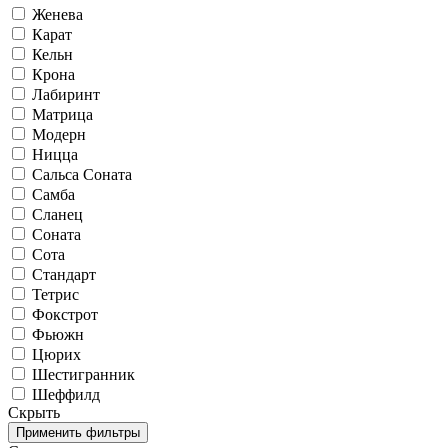
Женева
Карат
Кельн
Крона
Лабиринт
Матрица
Модерн
Ницца
Сальса Соната
Самба
Сланец
Соната
Сота
Стандарт
Тетрис
Фокстрот
Фьюжн
Цюрих
Шестигранник
Шеффилд
Скрыть