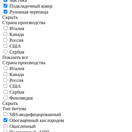
Мастика
Подкладочный ковер
Рулонная черепица
Скрыть
Страна производства
Италия
Канада
Россия
США
Сербия
Показать все
Страна производства
Италия
Канада
Россия
США
Сербия
Финляндия
Скрыть
Тип битума
SBS-модифицированный
Обогащённый кислородом
Окисленный