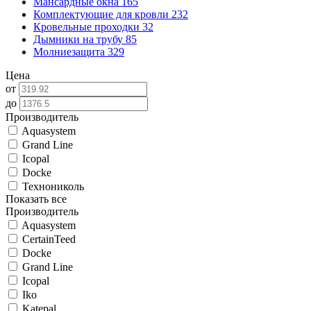
Мансардные окна
165
Комплектующие для кровли
232
Кровельные проходки
32
Дымники на трубу
85
Молниезащита
329
Цена
от
до
Производитель
Aquasystem
Grand Line
Icopal
Docke
Технониколь
Показать все
Производитель
Aquasystem
CertainTeed
Docke
Grand Line
Icopal
Iko
Katepal