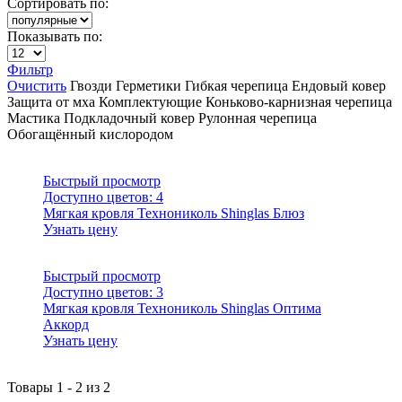
Сортировать по:
Показывать по:
Фильтр
Очистить
Гвозди
Герметики
Гибкая черепица
Ендовый ковер
Защита от мха
Комплектующие
Коньково-карнизная черепица
Мастика
Подкладочный ковер
Рулонная черепица
Обогащённый кислородом
Быстрый просмотр
Доступно цветов:
4
Мягкая кровля Технониколь Shinglas Блюз
Узнать цену
Быстрый просмотр
Доступно цветов:
3
Мягкая кровля Технониколь Shinglas Оптима
Аккорд
Узнать цену
Товары
1
-
2
из
2