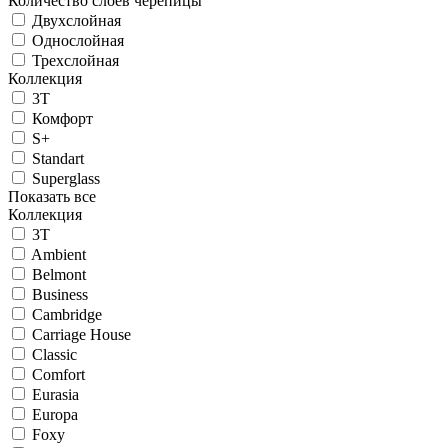
Количество слоев черепицы
Двухслойная
Однослойная
Трехслойная
Коллекция
3T
Комфорт
S+
Standart
Superglass
Показать все
Коллекция
3T
Ambient
Belmont
Business
Cambridge
Carriage House
Classic
Comfort
Eurasia
Europa
Foxy