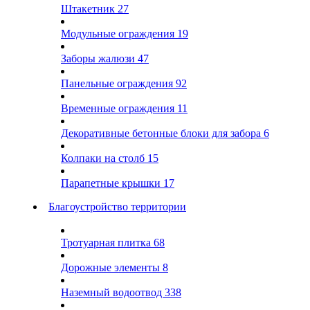
Штакетник
27
Модульные ограждения
19
Заборы жалюзи
47
Панельные ограждения
92
Временные ограждения
11
Декоративные бетонные блоки для забора
6
Колпаки на столб
15
Парапетные крышки
17
Благоустройство территории
Тротуарная плитка
68
Дорожные элементы
8
Наземный водоотвод
338