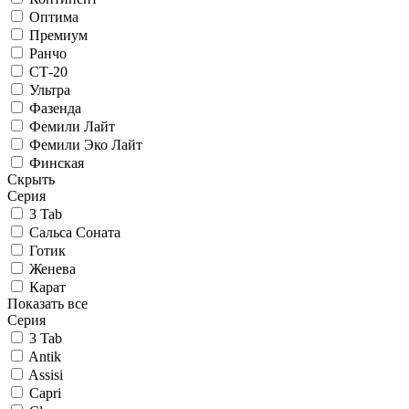
Оптима
Премиум
Ранчо
СТ-20
Ультра
Фазенда
Фемили Лайт
Фемили Эко Лайт
Финская
Скрыть
Серия
3 Tab
Сальса Соната
Готик
Женева
Карат
Показать все
Серия
3 Tab
Antik
Assisi
Capri