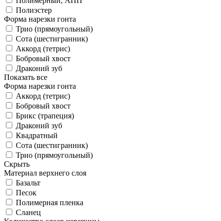
Полимерный, АПП
Полиэстер
Форма нарезки гонта
Трио (прямоугольный)
Сота (шестигранник)
Аккорд (тетрис)
Бобровый хвост
Драконий зуб
Показать все
Форма нарезки гонта
Аккорд (тетрис)
Бобровый хвост
Брикс (трапеция)
Драконий зуб
Квадратный
Сота (шестигранник)
Трио (прямоугольный)
Скрыть
Материал верхнего слоя
Базальт
Песок
Полимерная пленка
Сланец