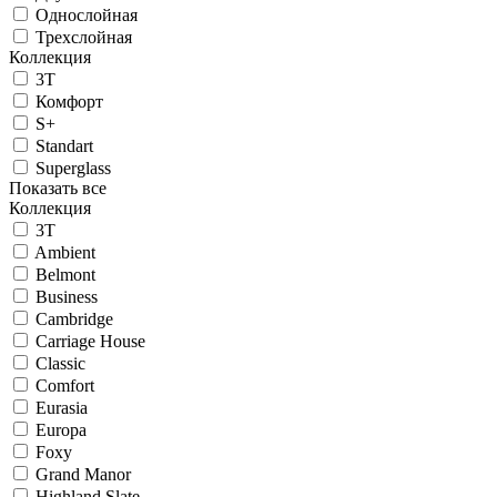
Однослойная
Трехслойная
Коллекция
3T
Комфорт
S+
Standart
Superglass
Показать все
Коллекция
3T
Ambient
Belmont
Business
Cambridge
Carriage House
Classic
Comfort
Eurasia
Europa
Foxy
Grand Manor
Highland Slate