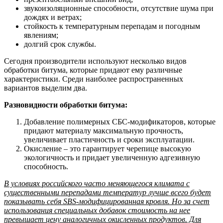
звукоизоляционные способности, отсутствие шума при
дождях и ветрах;
стойкость к температурным перепадам и погодным
явлениям;
долгий срок службы.
Сегодня производители используют несколько видов
обработки битума, которые придают ему различные
характеристики. Среди наиболее распространенных
вариантов выделим два.
Разновидности обработки битума:
Добавление полимерных СБС-модификаторов, которые
придают материалу максимальную прочность,
увеличивает пластичность и сроки эксплуатации.
Окисление – это гарантирует черепице высокую
экологичность и придает увеличенную адгезивную
способность.
В условиях российского часто меняющегося климата с
существенными перепадами температур лучше всего будет
показывать себя SBS-модифицированная кровля. Но за счет
использования специальных добавок стоимость на нее
превышает цену аналогичных окисленных продуктов. Для