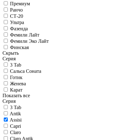
Премиум
Ранчо
СТ-20
Ультра
Фазенда
Фемили Лайт
Фемили Эко Лайт
Финская
Скрыть
Серия
3 Tab
Сальса Соната
Готик
Женева
Карат
Показать все
Серия
3 Tab
Antik
Assisi
Capri
Claro
Claro Antik