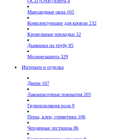
ОСП (OSB) плита
4
Мансардные окна
165
Комплектующие для кровли
232
Кровельные проходки
32
Дымники на трубу
85
Молниезащита
329
Интерьер и отделка
Двери
107
Лакокрасочные покрытия
205
Гидроизоляция пола
9
Пены, клеи, герметики
106
Чердачные лестницы
86