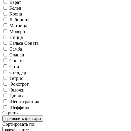
Карат
Кельн
Крона
Лабиринт
Матрица
Модерн
Ницца
Сальса Соната
Самба
Сланец
Соната
Сота
Стандарт
Тетрис
Фокстрот
Фьюжн
Цюрих
Шестигранник
Шеффилд
Скрыть
Сортировать по: