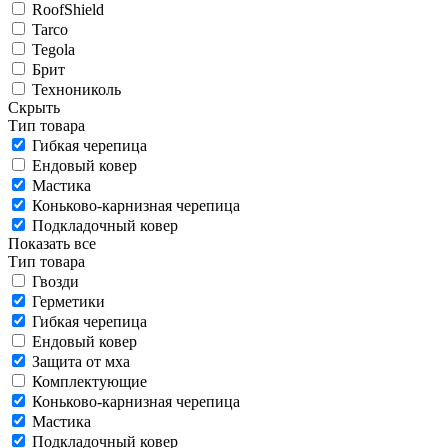
RoofShield
Tarco
Tegola
Брит
Технониколь
Скрыть
Тип товара
Гибкая черепица
Ендовый ковер
Мастика
Коньково-карнизная черепица
Подкладочный ковер
Показать все
Тип товара
Гвозди
Герметики
Гибкая черепица
Ендовый ковер
Защита от мха
Комплектующие
Коньково-карнизная черепица
Мастика
Подкладочный ковер