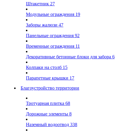
Штакетник
27
Модульные ограждения
19
Заборы жалюзи
47
Панельные ограждения
92
Временные ограждения
11
Декоративные бетонные блоки для забора
6
Колпаки на столб
15
Парапетные крышки
17
Благоустройство территории
Тротуарная плитка
68
Дорожные элементы
8
Наземный водоотвод
338