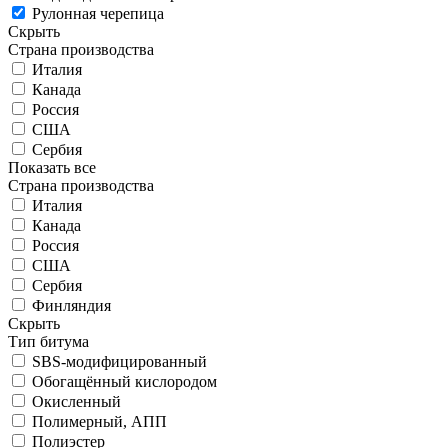
Рулонная черепица
Скрыть
Страна производства
Италия
Канада
Россия
США
Сербия
Показать все
Страна производства
Италия
Канада
Россия
США
Сербия
Финляндия
Скрыть
Тип битума
SBS-модифицированный
Обогащённый кислородом
Окисленный
Полимерный, АПП
Полиэстер