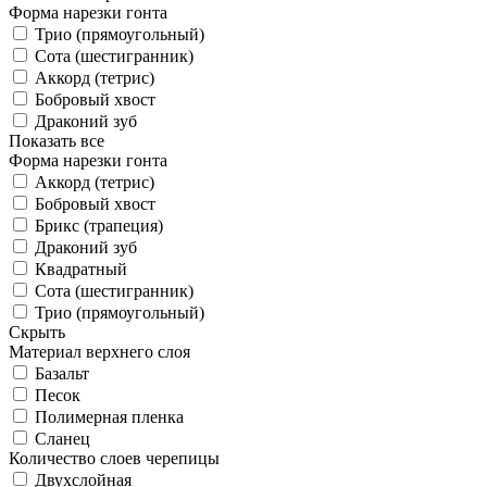
Форма нарезки гонта
Трио (прямоугольный)
Сота (шестигранник)
Аккорд (тетрис)
Бобровый хвост
Драконий зуб
Показать все
Форма нарезки гонта
Аккорд (тетрис)
Бобровый хвост
Брикс (трапеция)
Драконий зуб
Квадратный
Сота (шестигранник)
Трио (прямоугольный)
Скрыть
Материал верхнего слоя
Базальт
Песок
Полимерная пленка
Сланец
Количество слоев черепицы
Двухслойная