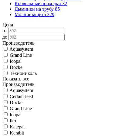
Кровельные проходки
32
Дымники на трубу
85
Молниезащита
329
Цена
от
до
Производитель
Aquasystem
Grand Line
Icopal
Docke
Технониколь
Показать все
Производитель
Aquasystem
CertainTeed
Docke
Grand Line
Icopal
Iko
Katepal
Kerabit