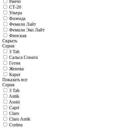
Ранчо
СТ-20
Ультра
Фазенда
Фемили Лайт
Фемили Эко Лайт
Финская
Скрыть
Серия
3 Tab
Сальса Соната
Готик
Женева
Карат
Показать все
Серия
3 Tab
Antik
Assisi
Capri
Claro
Claro Antik
Cortina