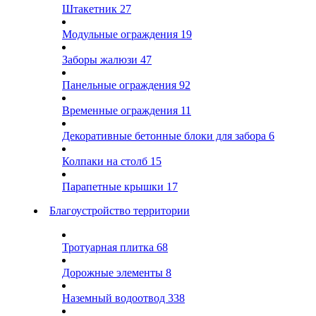
Штакетник
27
Модульные ограждения
19
Заборы жалюзи
47
Панельные ограждения
92
Временные ограждения
11
Декоративные бетонные блоки для забора
6
Колпаки на столб
15
Парапетные крышки
17
Благоустройство территории
Тротуарная плитка
68
Дорожные элементы
8
Наземный водоотвод
338