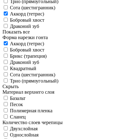
Трио (прямоугольный)
Сота (шестигранник)
Аккорд (тетрис)
Бобровый хвост
Драконий зуб
Показать все
Форма нарезки гонта
Аккорд (тетрис)
Бобровый хвост
Брикс (трапеция)
Драконий зуб
Квадратный
Сота (шестигранник)
Трио (прямоугольный)
Скрыть
Материал верхнего слоя
Базальт
Песок
Полимерная пленка
Сланец
Количество слоев черепицы
Двухслойная
Однослойная