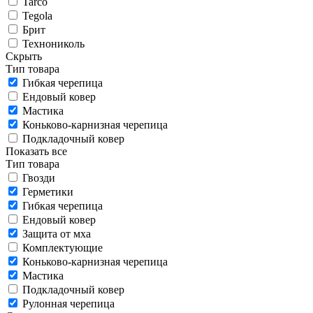
Tarco
Tegola
Брит
Технониколь
Скрыть
Тип товара
Гибкая черепица
Ендовый ковер
Мастика
Коньково-карнизная черепица
Подкладочный ковер
Показать все
Тип товара
Гвозди
Герметики
Гибкая черепица
Ендовый ковер
Защита от мха
Комплектующие
Коньково-карнизная черепица
Мастика
Подкладочный ковер
Рулонная черепица