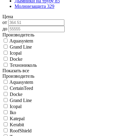
Дымники на трубу
85
Молниезащита
329
Цена
от
до
Производитель
Aquasystem
Grand Line
Icopal
Docke
Технониколь
Показать все
Производитель
Aquasystem
CertainTeed
Docke
Grand Line
Icopal
Iko
Katepal
Kerabit
RoofShield