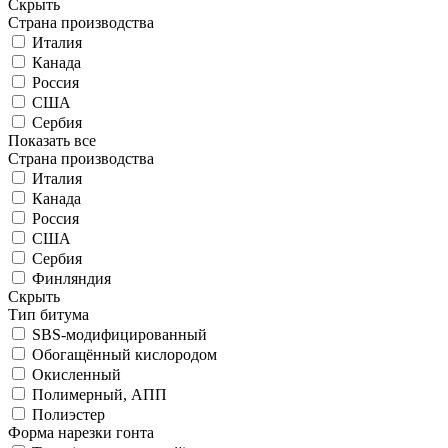
Скрыть
Страна производства
Италия
Канада
Россия
США
Сербия
Показать все
Страна производства
Италия
Канада
Россия
США
Сербия
Финляндия
Скрыть
Тип битума
SBS-модифицированный
Обогащённый кислородом
Окисленный
Полимерный, АПП
Полиэстер
Форма нарезки гонта