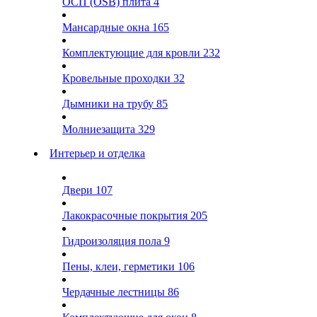
ОСП (OSB) плита
4
Мансардные окна
165
Комплектующие для кровли
232
Кровельные проходки
32
Дымники на трубу
85
Молниезащита
329
Интерьер и отделка
Двери
107
Лакокрасочные покрытия
205
Гидроизоляция пола
9
Пены, клеи, герметики
106
Чердачные лестницы
86