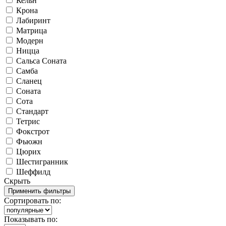
Кельн
Крона
Лабиринт
Матрица
Модерн
Ницца
Сальса Соната
Самба
Сланец
Соната
Сота
Стандарт
Тетрис
Фокстрот
Фьюжн
Цюрих
Шестигранник
Шеффилд
Скрыть
Сортировать по:
Показывать по: