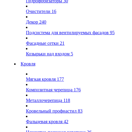
Гидрофобизаторы
30
Очистители
16
Декор
240
Подсистема для вентилируемых фасадов
95
Фасадные сетки
21
Козырьки над входом
5
Кровля
Мягкая кровля
177
Композитная черепица
176
Металлочерепица
118
Кровельный профнастил
83
Фальцевая кровля
42