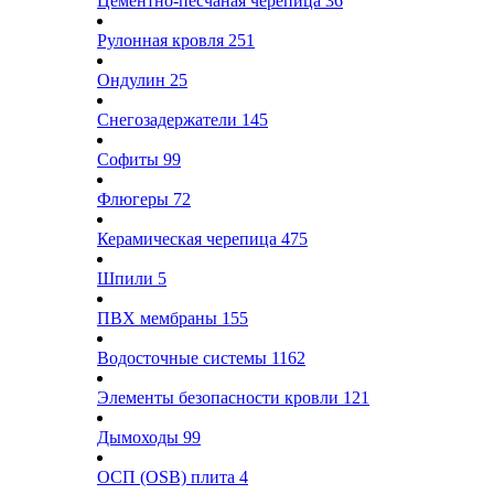
Цементно-песчаная черепица
36
Рулонная кровля
251
Ондулин
25
Снегозадержатели
145
Софиты
99
Флюгеры
72
Керамическая черепица
475
Шпили
5
ПВХ мембраны
155
Водосточные системы
1162
Элементы безопасности кровли
121
Дымоходы
99
ОСП (OSB) плита
4