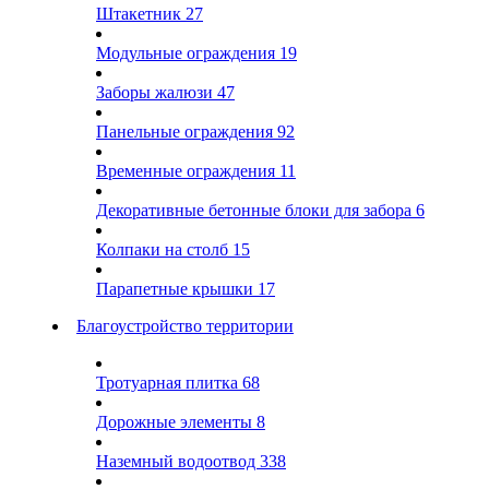
Штакетник
27
Модульные ограждения
19
Заборы жалюзи
47
Панельные ограждения
92
Временные ограждения
11
Декоративные бетонные блоки для забора
6
Колпаки на столб
15
Парапетные крышки
17
Благоустройство территории
Тротуарная плитка
68
Дорожные элементы
8
Наземный водоотвод
338