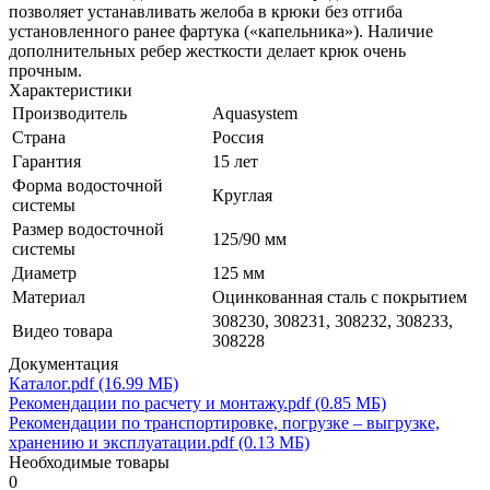
позволяет устанавливать желоба в крюки без отгиба
установленного ранее фартука («капельника»). Наличие
дополнительных ребер жесткости делает крюк очень
прочным.
Характеристики
Производитель
Aquasystem
Страна
Россия
Гарантия
15 лет
Форма водосточной
Круглая
системы
Размер водосточной
125/90 мм
системы
Диаметр
125 мм
Материал
Оцинкованная сталь с покрытием
308230, 308231, 308232, 308233,
Видео товара
308228
Документация
Каталог.pdf (16.99 МБ)
Рекомендации по расчету и монтажу.pdf (0.85 МБ)
Рекомендации по транспортировке, погрузке – выгрузке,
хранению и эксплуатации.pdf (0.13 МБ)
Необходимые товары
0