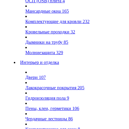
ОСП (OSB) плита
4
Мансардные окна
165
Комплектующие для кровли
232
Кровельные проходки
32
Дымники на трубу
85
Молниезащита
329
Интерьер и отделка
Двери
107
Лакокрасочные покрытия
205
Гидроизоляция пола
9
Пены, клеи, герметики
106
Чердачные лестницы
86