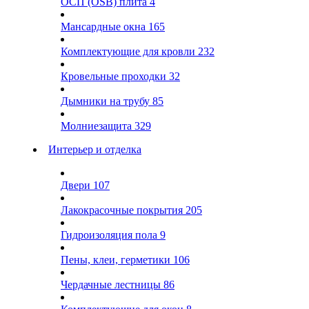
ОСП (OSB) плита
4
Мансардные окна
165
Комплектующие для кровли
232
Кровельные проходки
32
Дымники на трубу
85
Молниезащита
329
Интерьер и отделка
Двери
107
Лакокрасочные покрытия
205
Гидроизоляция пола
9
Пены, клеи, герметики
106
Чердачные лестницы
86