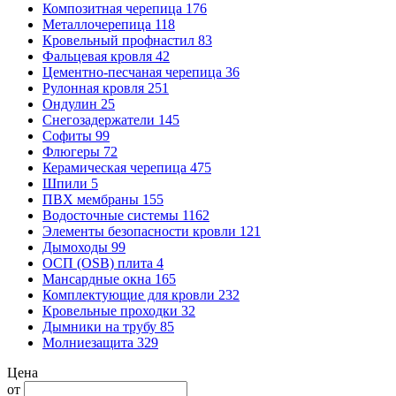
Композитная черепица
176
Металлочерепица
118
Кровельный профнастил
83
Фальцевая кровля
42
Цементно-песчаная черепица
36
Рулонная кровля
251
Ондулин
25
Снегозадержатели
145
Софиты
99
Флюгеры
72
Керамическая черепица
475
Шпили
5
ПВХ мембраны
155
Водосточные системы
1162
Элементы безопасности кровли
121
Дымоходы
99
ОСП (OSB) плита
4
Мансардные окна
165
Комплектующие для кровли
232
Кровельные проходки
32
Дымники на трубу
85
Молниезащита
329
Цена
от