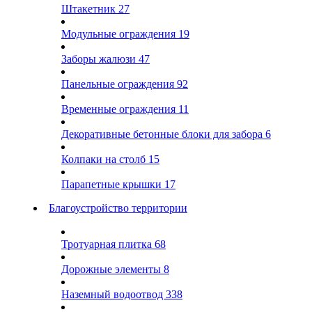
Штакетник
27
Модульные ограждения
19
Заборы жалюзи
47
Панельные ограждения
92
Временные ограждения
11
Декоративные бетонные блоки для забора
6
Колпаки на столб
15
Парапетные крышки
17
Благоустройство территории
Тротуарная плитка
68
Дорожные элементы
8
Наземный водоотвод
338