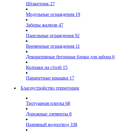
Штакетник
27
Модульные ограждения
19
Заборы жалюзи
47
Панельные ограждения
92
Временные ограждения
11
Декоративные бетонные блоки для забора
6
Колпаки на столб
15
Парапетные крышки
17
Благоустройство территории
Тротуарная плитка
68
Дорожные элементы
8
Наземный водоотвод
338