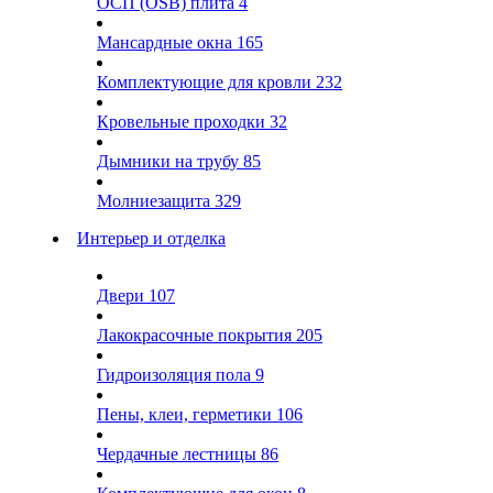
ОСП (OSB) плита
4
Мансардные окна
165
Комплектующие для кровли
232
Кровельные проходки
32
Дымники на трубу
85
Молниезащита
329
Интерьер и отделка
Двери
107
Лакокрасочные покрытия
205
Гидроизоляция пола
9
Пены, клеи, герметики
106
Чердачные лестницы
86