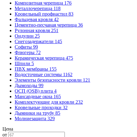
Композитная черепица
176
Металлочерепица
118
Кровельный профнастил
83
Фальцевая кровля
42
Цементно-песчаная черепица
36
Рулонная кровля
251
Ондулин
25
Снегозадержатели
145
Софиты
99
Флюгеры
72
Керамическая черепица
475
Шпили
5
ПВХ мембраны
155
Водосточные системы
1162
Элементы безопасности кровли
121
Дымоходы
99
ОСП (OSB) плита
4
Мансардные окна
165
Комплектующие для кровли
232
Кровельные проходки
32
Дымники на трубу
85
Молниезащита
329
Цена
от