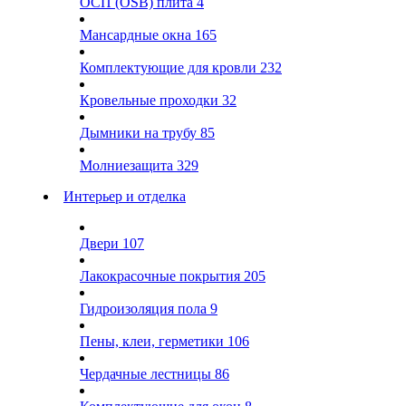
ОСП (OSB) плита
4
Мансардные окна
165
Комплектующие для кровли
232
Кровельные проходки
32
Дымники на трубу
85
Молниезащита
329
Интерьер и отделка
Двери
107
Лакокрасочные покрытия
205
Гидроизоляция пола
9
Пены, клеи, герметики
106
Чердачные лестницы
86