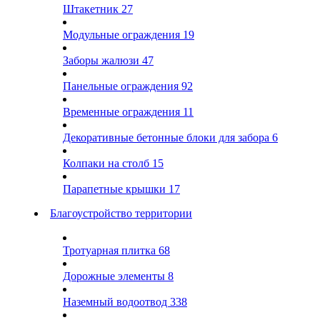
Штакетник
27
Модульные ограждения
19
Заборы жалюзи
47
Панельные ограждения
92
Временные ограждения
11
Декоративные бетонные блоки для забора
6
Колпаки на столб
15
Парапетные крышки
17
Благоустройство территории
Тротуарная плитка
68
Дорожные элементы
8
Наземный водоотвод
338