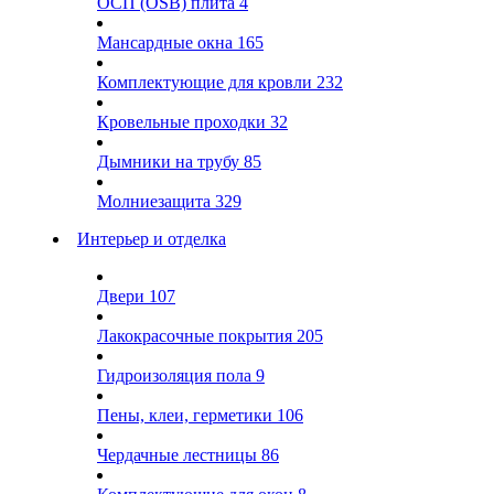
ОСП (OSB) плита
4
Мансардные окна
165
Комплектующие для кровли
232
Кровельные проходки
32
Дымники на трубу
85
Молниезащита
329
Интерьер и отделка
Двери
107
Лакокрасочные покрытия
205
Гидроизоляция пола
9
Пены, клеи, герметики
106
Чердачные лестницы
86