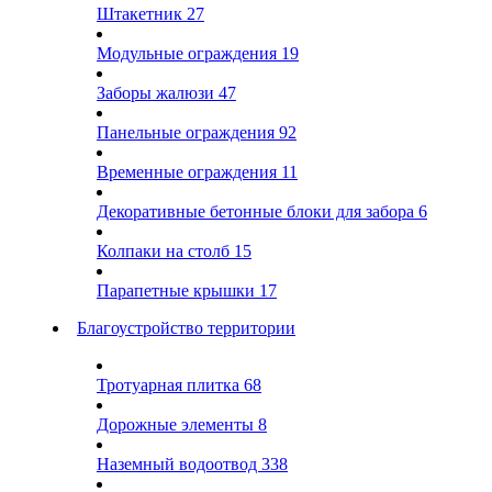
Штакетник
27
Модульные ограждения
19
Заборы жалюзи
47
Панельные ограждения
92
Временные ограждения
11
Декоративные бетонные блоки для забора
6
Колпаки на столб
15
Парапетные крышки
17
Благоустройство территории
Тротуарная плитка
68
Дорожные элементы
8
Наземный водоотвод
338