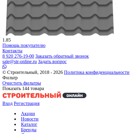
1.85
Помощь покупателю
Контакты
8 920 276-19-00
Заказать обратный звонок
sale@str-online.ru
Задать вопрос
© Строительный, 2018 - 2026
Политика конфиденциальности
Фильтр
Очистить фильтры
Показать
144
товара
Вход
Регистрация
Акции
Новости
Каталог
Бренды