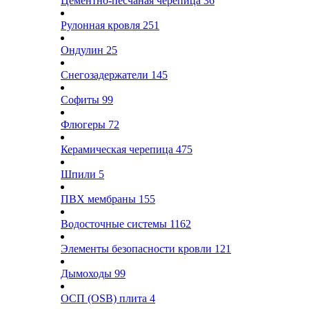
Цементно-песчаная черепица
36
Рулонная кровля
251
Ондулин
25
Снегозадержатели
145
Софиты
99
Флюгеры
72
Керамическая черепица
475
Шпили
5
ПВХ мембраны
155
Водосточные системы
1162
Элементы безопасности кровли
121
Дымоходы
99
ОСП (OSB) плита
4