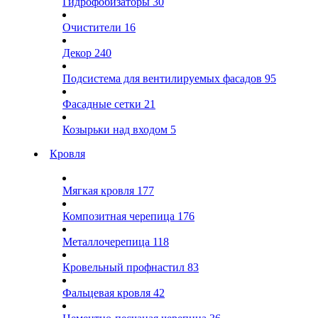
Гидрофобизаторы
30
Очистители
16
Декор
240
Подсистема для вентилируемых фасадов
95
Фасадные сетки
21
Козырьки над входом
5
Кровля
Мягкая кровля
177
Композитная черепица
176
Металлочерепица
118
Кровельный профнастил
83
Фальцевая кровля
42