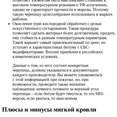
позволяет элементам быть максимально стойкими к
высоким температурным режимам и УФ-излучению,
однако не гарантирует прочности в морозы. Поэтому
такую черепицу целесообразнее использовать в жарких
районах.
Окисление (при кислородной обработке) с целью
искусственного состаривания. Такая процедура
позволяет сделать материал более долговечным, придать
ему стойкость к разным температурным параметрам.
Такой вариант самый привлекательный по цене, но
уступает в характеристиках битуму с СБС-
модификаторами. Вполне приемлем в российских
климатических условиях.
Данные о том, из чего состоит конкретная
черепица, должны указываться в документации
каждого производителя. Вы можете ознакомиться
с этой информацией при покупке, но, при
возможности, проведите также внешние
наблюдения: немного потяните за верхний угол
черепицы – если битум будет тянуться, то это SBS-
версия, если рваться, то окисленная.
Плюсы и минусы мягкой кровли