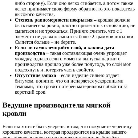
либо сторону). Если оно легко сгибается, а потом также
легко принимает свою форму обратно, то это показатель
высокого качества.
Степень равномерности покрытия
– крошка должна
быть нанесена ровно, плотно прилегать к основанию, не
сыпаться и не трескаться. Принято считать, что с 1
элемента не должно сыпаться более 2 граммов посыпки.
Сыпется больше – не берите.
Если ли самоклеящийся слой, и какова дата
производства
– такая составляющая очень упрощает
укладку, однако если с момента выпуска партии с
производства прошло уже более полугода, то слой мог
подсохнуть и потерять часть свойств.
Отсутствие запаха
– если изделие сильно отдает
битумом, понятно, что он испаряется ускоренными
темпами, что грозит потерей материалом гибкости за
короткий срок.
Ведущие производители мягкой
кровли
Если вы хотите быть уверены в том, что покупаете черепицу
хорошего качества, которая продержится на крыше вашего
дома довольно долго и не принесет хлопот, выбирайте