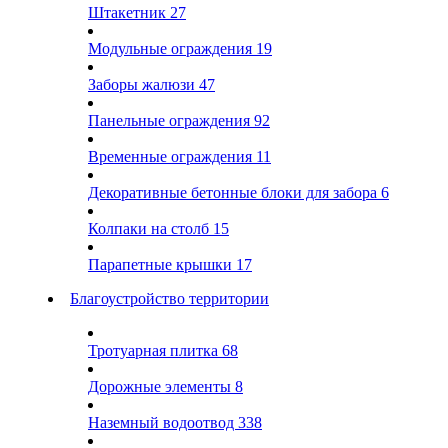
Штакетник
27
Модульные ограждения
19
Заборы жалюзи
47
Панельные ограждения
92
Временные ограждения
11
Декоративные бетонные блоки для забора
6
Колпаки на столб
15
Парапетные крышки
17
Благоустройство территории
Тротуарная плитка
68
Дорожные элементы
8
Наземный водоотвод
338