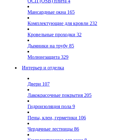
ОСП (OSB) плита
4
Мансардные окна
165
Комплектующие для кровли
232
Кровельные проходки
32
Дымники на трубу
85
Молниезащита
329
Интерьер и отделка
Двери
107
Лакокрасочные покрытия
205
Гидроизоляция пола
9
Пены, клеи, герметики
106
Чердачные лестницы
86