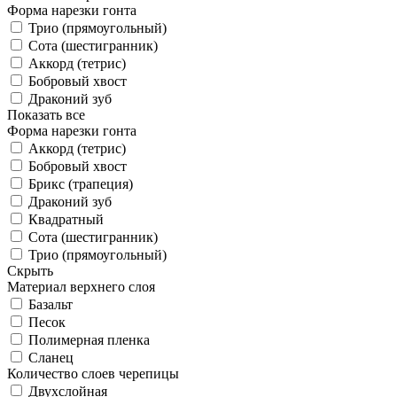
Форма нарезки гонта
Трио (прямоугольный)
Сота (шестигранник)
Аккорд (тетрис)
Бобровый хвост
Драконий зуб
Показать все
Форма нарезки гонта
Аккорд (тетрис)
Бобровый хвост
Брикс (трапеция)
Драконий зуб
Квадратный
Сота (шестигранник)
Трио (прямоугольный)
Скрыть
Материал верхнего слоя
Базальт
Песок
Полимерная пленка
Сланец
Количество слоев черепицы
Двухслойная