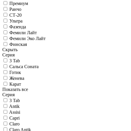
Премиум
Ранчо
СТ-20
Ультра
Фазенда
Фемили Лайт
Фемили Эко Лайт
Финская
Скрыть
Серия
3 Tab
Сальса Соната
Готик
Женева
Карат
Показать все
Серия
3 Tab
Antik
Assisi
Capri
Claro
Claro Antik