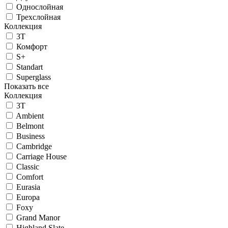
Однослойная
Трехслойная
Коллекция
3T
Комфорт
S+
Standart
Superglass
Показать все
Коллекция
3T
Ambient
Belmont
Business
Cambridge
Carriage House
Classic
Comfort
Eurasia
Europa
Foxy
Grand Manor
Highland Slate