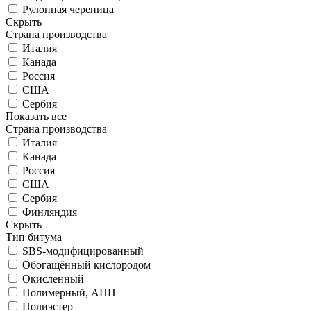
Рулонная черепица
Скрыть
Страна производства
Италия
Канада
Россия
США
Сербия
Показать все
Страна производства
Италия
Канада
Россия
США
Сербия
Финляндия
Скрыть
Тип битума
SBS-модифицированный
Обогащённый кислородом
Окисленный
Полимерный, АПП
Полиэстер