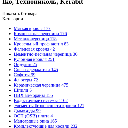
Iko, Технониколь, Kerabit
Показать
0
товара
Категории
Мягкая кровля
177
Композитная черепица
176
Металлочерепица
118
Кровельный профнастил
83
Фальцевая кровля
42
Цементно-песчаная черепица
36
Рулонная кровля
251
Ондулин
25
Снегозадержатели
145
Софиты
99
Флюгеры
72
Керамическая черепица
475
Шпили
5
ПВХ мембраны
155
Водосточные системы
1162
Элементы безопасности кровли
121
Дымоходы
99
ОСП (OSB) плита
4
Мансардные окна
165
Комплектующие для кровли
232