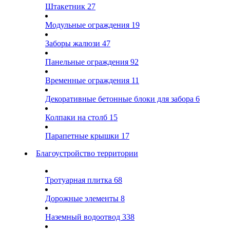
Штакетник
27
Модульные ограждения
19
Заборы жалюзи
47
Панельные ограждения
92
Временные ограждения
11
Декоративные бетонные блоки для забора
6
Колпаки на столб
15
Парапетные крышки
17
Благоустройство территории
Тротуарная плитка
68
Дорожные элементы
8
Наземный водоотвод
338