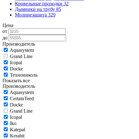
Кровельные проходки
32
Дымники на трубу
85
Молниезащита
329
Цена
от
до
Производитель
Aquasystem
Grand Line
Icopal
Docke
Технониколь
Показать все
Производитель
Aquasystem
CertainTeed
Docke
Grand Line
Icopal
Iko
Katepal
Kerabit