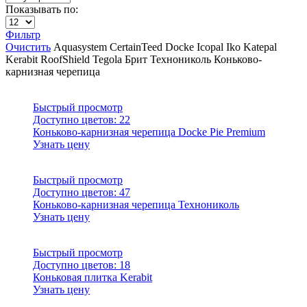
Показывать по:
Фильтр
Очистить
Aquasystem
CertainTeed
Docke
Icopal
Iko
Katepal
Kerabit
RoofShield
Tegola
Брит
Технониколь
Коньково-
карнизная черепица
Быстрый просмотр
Доступно цветов:
22
Коньково-карнизная черепица Docke Pie Premium
Узнать цену
Быстрый просмотр
Доступно цветов:
47
Коньково-карнизная черепица Технониколь
Узнать цену
Быстрый просмотр
Доступно цветов:
18
Коньковая плитка Kerabit
Узнать цену