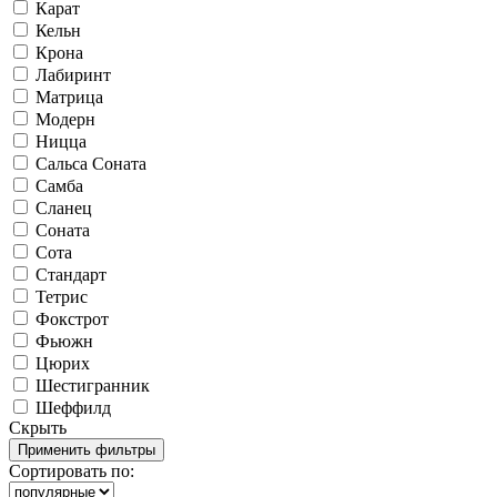
Карат
Кельн
Крона
Лабиринт
Матрица
Модерн
Ницца
Сальса Соната
Самба
Сланец
Соната
Сота
Стандарт
Тетрис
Фокстрот
Фьюжн
Цюрих
Шестигранник
Шеффилд
Скрыть
Сортировать по: