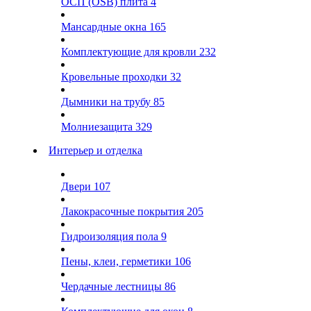
ОСП (OSB) плита
4
Мансардные окна
165
Комплектующие для кровли
232
Кровельные проходки
32
Дымники на трубу
85
Молниезащита
329
Интерьер и отделка
Двери
107
Лакокрасочные покрытия
205
Гидроизоляция пола
9
Пены, клеи, герметики
106
Чердачные лестницы
86