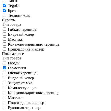
Tarco
Tegola
Брит
Технониколь
Скрыть
Тип товара
Гибкая черепица
Ендовый ковер
Мастика
Коньково-карнизная черепица
Подкладочный ковер
Показать все
Тип товара
Гвозди
Герметики
Гибкая черепица
Ендовый ковер
Защита от мха
Комплектующие
Коньково-карнизная черепица
Мастика
Подкладочный ковер
Рулонная черепица