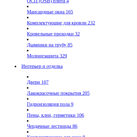
ОСП (OSB) плита
4
Мансардные окна
165
Комплектующие для кровли
232
Кровельные проходки
32
Дымники на трубу
85
Молниезащита
329
Интерьер и отделка
Двери
107
Лакокрасочные покрытия
205
Гидроизоляция пола
9
Пены, клеи, герметики
106
Чердачные лестницы
86