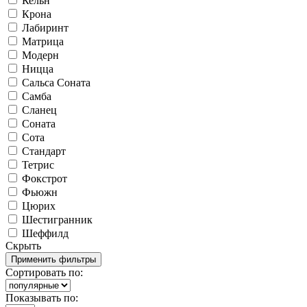
Кельн
Крона
Лабиринт
Матрица
Модерн
Ницца
Сальса Соната
Самба
Сланец
Соната
Сота
Стандарт
Тетрис
Фокстрот
Фьюжн
Цюрих
Шестигранник
Шеффилд
Скрыть
Сортировать по:
Показывать по: