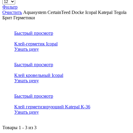
Фильтр
Очистить
Aquasystem
CertainTeed
Docke
Icopal
Katepal
Tegola
Брит
Герметики
Быстрый просмотр
Клей-герметик Icopal
Узнать цену
Быстрый просмотр
Клей кровельный Icopal
Узнать цену
Быстрый просмотр
Клей герметизирующий Katepal К-36
Узнать цену
Товары
1
-
3
из
3