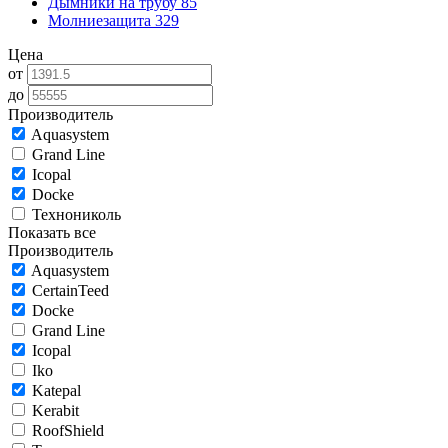
Дымники на трубу
85
Молниезащита
329
Цена
от
до
Производитель
Aquasystem
Grand Line
Icopal
Docke
Технониколь
Показать все
Производитель
Aquasystem
CertainTeed
Docke
Grand Line
Icopal
Iko
Katepal
Kerabit
RoofShield