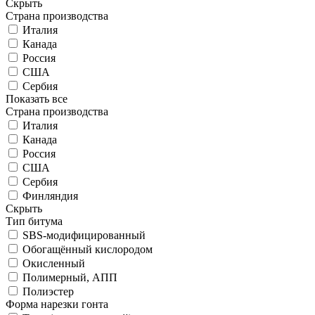
Скрыть
Страна производства
Италия
Канада
Россия
США
Сербия
Показать все
Страна производства
Италия
Канада
Россия
США
Сербия
Финляндия
Скрыть
Тип битума
SBS-модифицированный
Обогащённый кислородом
Окисленный
Полимерный, АПП
Полиэстер
Форма нарезки гонта