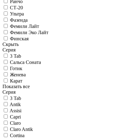
Ранчо
СТ-20
Ультра
Фазенда
Фемили Лайт
Фемили Эко Лайт
Финская
Скрыть
Серия
3 Tab
Сальса Соната
Готик
Женева
Карат
Показать все
Серия
3 Tab
Antik
Assisi
Capri
Claro
Claro Antik
Cortina