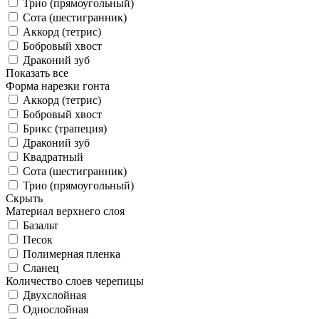
Трио (прямоугольный)
Сота (шестигранник)
Аккорд (тетрис)
Бобровый хвост
Драконий зуб
Показать все
Форма нарезки гонта
Аккорд (тетрис)
Бобровый хвост
Брикс (трапеция)
Драконий зуб
Квадратный
Сота (шестигранник)
Трио (прямоугольный)
Скрыть
Материал верхнего слоя
Базальт
Песок
Полимерная пленка
Сланец
Количество слоев черепицы
Двухслойная
Однослойная