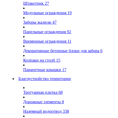
Штакетник
27
Модульные ограждения
19
Заборы жалюзи
47
Панельные ограждения
92
Временные ограждения
11
Декоративные бетонные блоки для забора
6
Колпаки на столб
15
Парапетные крышки
17
Благоустройство территории
Тротуарная плитка
68
Дорожные элементы
8
Наземный водоотвод
338