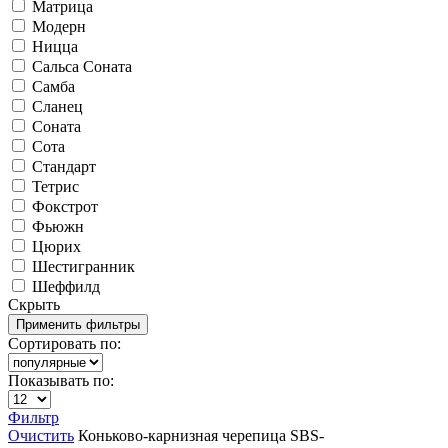
Матрица
Модерн
Ницца
Сальса Соната
Самба
Сланец
Соната
Сота
Стандарт
Тетрис
Фокстрот
Фьюжн
Цюрих
Шестигранник
Шеффилд
Скрыть
Сортировать по:
Показывать по:
Фильтр
Очистить
Коньково-карнизная черепица
SBS-