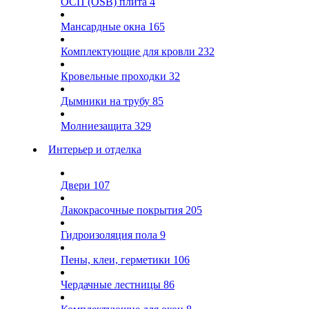
ОСП (OSB) плита
4
Мансардные окна
165
Комплектующие для кровли
232
Кровельные проходки
32
Дымники на трубу
85
Молниезащита
329
Интерьер и отделка
Двери
107
Лакокрасочные покрытия
205
Гидроизоляция пола
9
Пены, клеи, герметики
106
Чердачные лестницы
86