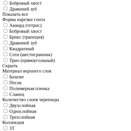
Бобровый хвост
Драконий зуб
Показать все
Форма нарезки гонта
Аккорд (тетрис)
Бобровый хвост
Брикс (трапеция)
Драконий зуб
Квадратный
Сота (шестигранник)
Трио (прямоугольный)
Скрыть
Материал верхнего слоя
Базальт
Песок
Полимерная пленка
Сланец
Количество слоев черепицы
Двухслойная
Однослойная
Трехслойная
Коллекция
3T