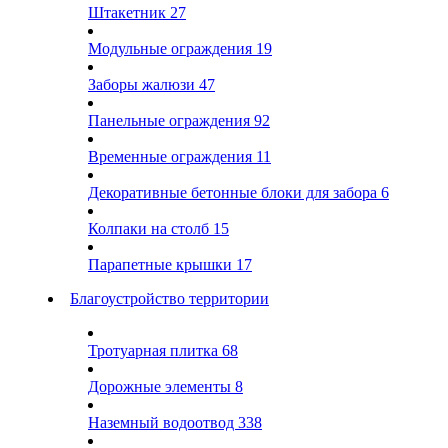
Штакетник
27
Модульные ограждения
19
Заборы жалюзи
47
Панельные ограждения
92
Временные ограждения
11
Декоративные бетонные блоки для забора
6
Колпаки на столб
15
Парапетные крышки
17
Благоустройство территории
Тротуарная плитка
68
Дорожные элементы
8
Наземный водоотвод
338