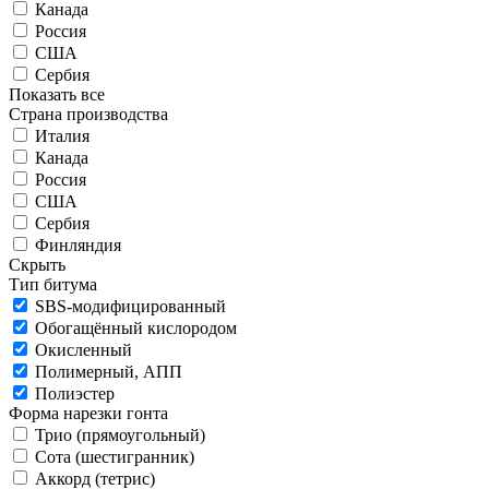
Канада
Россия
США
Сербия
Показать все
Страна производства
Италия
Канада
Россия
США
Сербия
Финляндия
Скрыть
Тип битума
SBS-модифицированный
Обогащённый кислородом
Окисленный
Полимерный, АПП
Полиэстер
Форма нарезки гонта
Трио (прямоугольный)
Сота (шестигранник)
Аккорд (тетрис)