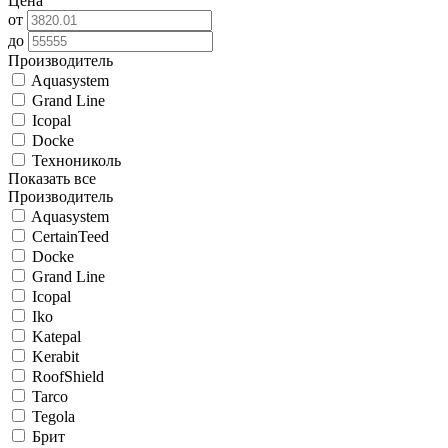
Цена
от
до
Производитель
Aquasystem
Grand Line
Icopal
Docke
Технониколь
Показать все
Производитель
Aquasystem
CertainTeed
Docke
Grand Line
Icopal
Iko
Katepal
Kerabit
RoofShield
Tarco
Tegola
Брит