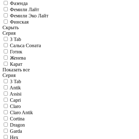
Фазенда
Фемили Лайт
Фемили Эко Лайт
Финская
Скрыть
Серия
3 Tab
Сальса Соната
Готик
Женева
Карат
Показать все
Серия
3 Tab
Antik
Assisi
Capri
Claro
Claro Antik
Cortina
Dragon
Garda
Hex